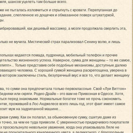
емля, шансов уцелеть там больше всего.
аже не пыталась изловчиться и спрыгнуть с кровати. Перепуганная до
здание, слепленное из дощечек и обмазанное поверх штукатуркой,
цы.
вибрировавший, как дешевый массажер, а мозги продолжала сверлить эта,
лько не мучила. Мистический страх парализовал Сенину волю, и лишь
впопыхах кидаются помада, пудреница, мобильный телефон и прочие
етельство жизненного успеха. Наверное, сумка для женщины – то же самое,
липп»... Только представив себе подобные механизмы, доступные далеко
певающего человека. С хорошей сумкой женщина раскрепощена, уверена в
 в котором заключены стиль, безупречный вкус и все то, что делает женщину
ва, то сумки она предпочитала только первоклас­сные. Свой «Луи Виттон»
бедняки или скряги. Родео-Драйв – это вам не Привозная в Одессе. Хотя,
иться перед знакомыми. Нормальные богатеи тоже не прочь сэкономить.
тке, прожившей в Лос-Анджелесе всего лишь год, этот факт имеет самое
возит муж на задрипанной машине...
кам сумму. Как он полагал, за обыкновенную сумку, сшитую даже из
 точно, за чем ее туда привезли. С уверенностью придирчивого покупателя
х проскользнуло невольное уважение, когда она упаковывала Ляле не
не пронзительного канареечного цвета, а деликатного, с благородным