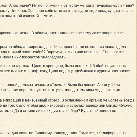
й. А как иначе? Ну, не по имени и отчеству же, как в трудовом коллективе?
ако у Цили, как Сеня про себя стал звать тещу, по-видимому, существовало
два заметной издевкой заметила:
орового сарказма. В общем, постановка вопроса ему даже понравилась.
ером он обладал мирным, да и Циля практически не вмешивалась в дела
огда каждый занят собой? Впрочем, вольно или невольно, Сене все же
е может их с возрастом унаследовать.
ничего не скрывал: Циля, в принципе, была неплохой бабой, но уж очень
 лучшее платье или кофточку, Циля подолгу пребывала в дурном настроении,
е о полной демократичности «Толчка». Были бы деньги. А они у Цили
омное желание переплюнуть ее статус законодательницы мод настолько
ла эмиграция и неизбежный стресс. В ослабленном организме болезнь всегда
 до того было, чтобы анализировать, насколько далеко или близко яблочко
устяков. Да и стоило ли о них думать вообще? Булатный клинок не
ям он ходил лишь по Лялиному принуждению. Сюда же, в Калифорнию, но