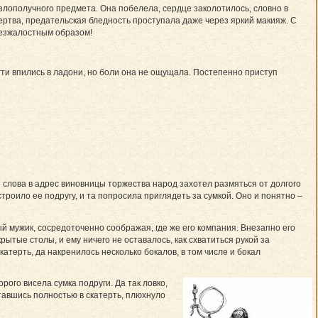
злополучного предмета. Она побелела, сердце заколотилось, словно в
ертва, предательская бледность проступала даже через яркий макияж. С
безжалостным образом!
огти впились в ладони, но боли она не ощущала. Постепенно приступ
 слова в адрес виновницы торжества народ захотел размяться от долгого
троило ее подругу, и та попросила приглядеть за сумкой. Оно и понятно –
й мужик, сосредоточенно соображая, где же его компания. Внезапно его
крытые столы, и ему ничего не оставалось, как схватиться рукой за
катерть, да накренилось несколько бокалов, в том числе и бокал
рого висела сумка подруги. Да так ловко,
итавшись полностью в скатерть, плюхнуло