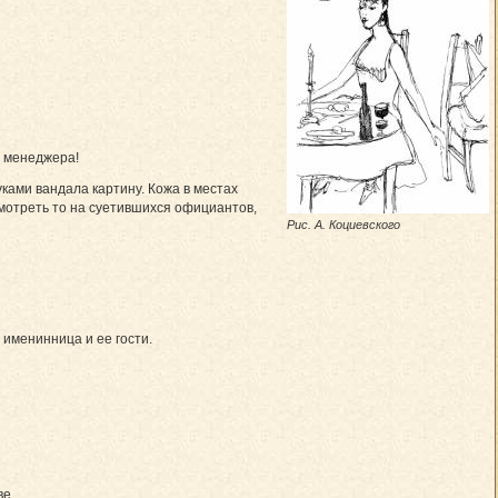
и менеджера!
ками вандала картину. Кожа в местах
смотреть то на суетившихся официантов,
Рис. А. Коциевского
 именинница и ее гости.
ве.