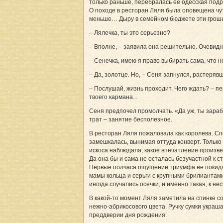
только раньше, перебралась ее одесская подр
О походе в ресторан Ляля была оповещена чуть
меньше… Дыру в семейном бюджете эти гроши вс
– Лялечка, ты это серьезно?
– Вполне, – заявила она решительно. Очевидн
– Сенечка, имею я право выбирать сама, что н
– Да, золотце. Но, – Сеня запнулся, растеряв
– Послушай, жизнь проходит. Чего ждать? – пе
твоего кармана...
Сеня предпочел промолчать. «Да уж, ты зараб
трат – занятие бесполезное.
В ресторан Ляля пожаловала как королева. С
замешкалась, вынимая оттуда конверт. Только
искоса наблюдала, какое впечатление произве
Да она бы и сама не осталась безучастной к с
Первые полчаса ощущение триумфа не покидал
мамы кольца и серьги с крупными брилиантами
иногда случались осечки, и именно такая, к не
В какой-то момент Ляля заметила на спинке 
нежно-абрикосового цвета. Ручку сумки украш
преддверии дня рождения.