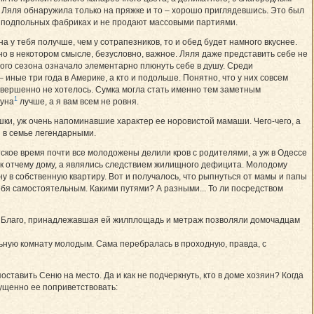
о Ляля обнаружила только на пряжке и то – хорошо приглядевшись. Это был
на подпольных фабриках и не продают массовыми партиями.
а у тебя получше, чем у сотрапезников, то и обед будет намного вкуснее.
о в некотором смысле, безусловно, важное. Ляля даже представить себе не
лого сезона означало элементарно плюнуть себе в душу. Среди
ные три года в Америке, а кто и подольше. Понятно, что у них совсем
вершенно не хотелось. Сумка могла стать именно тем заметным
1
ауна
лучше, а я вам всем не ровня.
ки, уж очень напоминавшие характер ее норовистой мамаши. Чего-чего, а
и в семье легендарными.
ское время почти все молодожены делили кров с родителями, а уж в Одессе
 к отчему дому, а являлись следствием жилищного дефицита. Молодому
 в собственную квартиру. Вот и получалось, что рыпнуться от мамы и папы
бя самостоятельным. Какими путями? А разными... То ли посредством
и. Благо, принадлежавшая ей жилплощадь и метраж позволяли домочадцам
ьную комнату молодым. Сама перебралась в проходную, правда, с
авить Сеню на место. Да и как не подчеркнуть, кто в доме хозяин? Когда
мущенно ее поприветствовать: