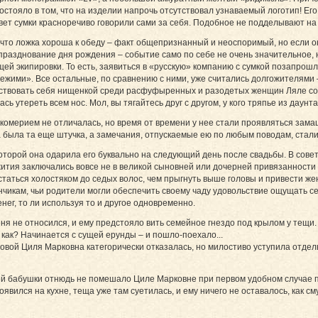
состояло в том, что на изделии напрочь отсутствовал узнаваемый логотип! Ег
цвет сумки красноречиво говорили сами за себя. Подобное не подделывают 
, что ложка хороша к обеду – факт общепризнанный и неоспоримый, но если он
разднование дня рождения – событие само по себе не очень значительное, н
ющей экипировки. То есть, заявиться в «русскую» компанию с сумкой позапрош
ими». Все остальные, по сравнению с ними, уже считались долгожителями – и
вствовать себя нищенкой среди расфуфыренных и разодетых женщин Ляле со
ь утереть всем нос. Мол, вы тягайтесь друг с другом, у кого тряпье из даунт
омерием не отличалась, но время от времени у нее стали проявляться замаш
а была та еще штучка, а замечания, отпускаемые ею по любым поводам, стал
оторой она одарила его буквально на следующий день после свадьбы. В совет
жития заключались вовсе не в великой сыновней или дочерней привязанности
аться холостяком до седых волос, чем прыгнуть выше головы и привести жену
чикам, чьи родители могли обеспечить своему чаду удовольствие ощущать се
ег, то ли используя то и другое одновременно.
ня не относился, и ему предстояло вить семейное гнездо под крылом у тещ
ь как? Начинается с сущей ерунды – и пошло-поехало...
овой Циля Марковна категорически отказалась, но милостиво уступила отдел
бабушки отнюдь не помешало Циле Марковне при первом удобном случае пост
вился на кухне, теща уже там суетилась, и ему ничего не оставалось, как с