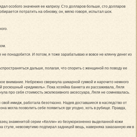
придал особого значения ее капризу. Сто долларов больше, сто долларов
бирается потратить на обновку, он, мягко говоря, испытал шок.
ного.
ком.
е не понадобится. И потом, я тоже зарабатываю и вовсе не клянчу денег из
аспространяться дальше, полагая, что спорить с женщиной по поводу ее
ное внимание. Небрежно сверкнула шикарной сумкой и нарочито немного
ой роскошный «ридикюль». Пока хозяйка банкета их рассаживала, Ляля
нула про себя стоимость эксклюзивного аксессуара, Ляля не сомневалась.
свой имидж, работала безотказно. Надев доставшиеся в наследство от
на могла позволить себе появиться где угодно, хоть в рубище. Правда,
разец знаменитой серии «Келли» из безукоризненно выделанной кожи
на стуле, невозмутимо подпирал задницей вещь, наверняка заказанную им в