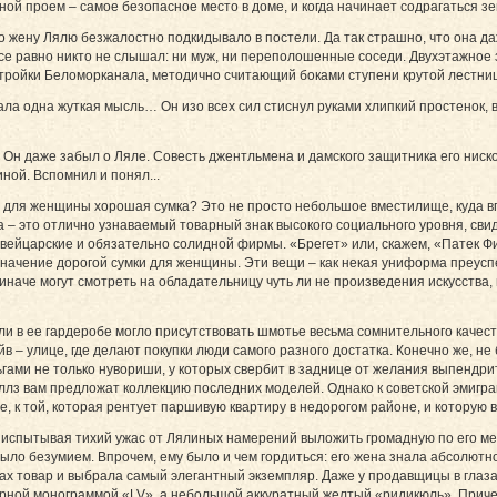
ной проем – самое безопасное место в доме, и когда начинает содрагаться з
го жену Лялю безжалостно подкидывало в постели. Да так страшно, что она д
се равно никто не слышал: ни муж, ни переполошенные соседи. Двухэтажное 
тройки Беломорканала, методично считающий боками ступени крутой лестни
ала одна жуткая мысль… Он изо всех сил стиснул руками хлипкий простенок, 
Он даже забыл о Ляле. Совесть джентльмена и дамского защитника его ниско
иной. Вспомнил и понял...
ит для женщины хорошая сумка? Это не просто небольшое вместилище, куда 
 это отлично узнаваемый товарный знак высокого социального уровня, свид
вейцарские и обязательно солидной фирмы. «Брегет» или, скажем, «Патек Фи
 значение дорогой сумки для женщины. Эти вещи – как некая униформа преус
 иначе могут смотреть на обладательницу чуть ли не произведения искусства,
ли в ее гардеробе могло присутствовать шмотье весьма сомнительного качест
 – улице, где делают покупки люди самого разного достатка. Конечно же, не 
ньгами не только нувориши, у которых свербит в заднице от желания выпендр
лз вам предложат коллекцию последних моделей. Однако к советской эмигран
е, к той, которая рентует паршивую квартиру в недорогом районе, и которую 
, испытывая тихий ужас от Лялиных намерений выложить громадную по его мер
ыло безумием. Впрочем, ему было и чем гордиться: его жена знала абсолютно
х товар и выбрала самый элегантный экземпляр. Даже у продавщицы в глаза
ной монограммой «LV», а небольшой аккуратный желтый «ридикюль». Причем 