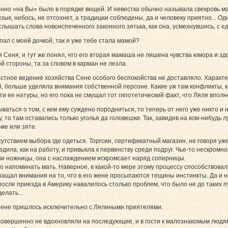
но «на Вы» было в порядке вещей. И невестка обычно называла свекровь мамо
к, небось, не отсохнет, а традиции соблюдены, да и человеку приятно... Одн
слышать слова новоиспеченного законного зятька, как она, усмехнувшись, с е
пал с моей дочкой, так я уже тебе стала мамой?
я Сеня, и тут же понял, что его вторая мамаша не лишена чувства юмора и зд
 стороны, та за словом в карман не лезла.
стное ведение хозяйства Сене особого беспокойства не доставляло. Характ
, больше уделяла внимания собственной персоне. Какие уж там конфликты, к
 ее натуры, но его пока не смущал тот гипотетический факт, что Ляля вполн
ваться о том, с кем ему суждено породниться, то теперь от него уже никто и 
, то там оставались только уголья да головешки. Так, завидев на ком-нибудь
ке или зяте.
утствием выбора где одеться. Торгсин, сертификатный магазин, не говоря уж
ездила, как на работу, и привыкла к первенству среди по­друг. Чье-то нескр
руки ножницы, она с наслаждением искромсает наряд соперницы.
но напоминать мать. Наверное, в какой-то мере этому процессу способствова
ащал внимания на то, что в его жене просыпаются тещины инстинк­ты. Да и не
после приезда в Америку навалилось столько проблем, что было не до таких п
елать...
Сене пришлось исключительно с Лялиными приятелями.
о совершенно не вдохновляли на последующие, и в гости к малознакомым люд