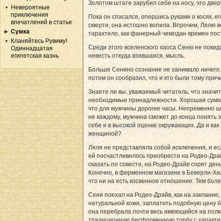
Золотом штате зарубил себе на носу, что двер
Невероятные
приключения
Пока он спасался, опершись руками о косяк, е
впечатлений в статье
смерти, она истошно вопила. Впрочем, Лялю в
Сумка
тарахтело, как фанерный чемодан времен пос
Кланяйтесь Рувиму!
Среди этого вселенского хаоса Сеню не покид
Одиннадцатая
египетская казнь
невесть откуда взявшаяся, мысль.
Больше Сенино сознание не занимало ничего. 
потом он сообразил, что и кто были тому прич
Знаете ли вы, уважаемый читатель, что знач
необходимые принадлежности. Хорошая сумка –
что для мужчины дорогие часы. Непременно ш
не каждому, мужчина сможет до конца понять
себе и в высокой оценке окружающих. Да и как
женщиной?
Ляля не представляла собой исключения, и ес
ей посчастливилось приобрести на Родео-Драйв
сказать по совести, на Родео-Драйв сорят де
Конечно, в фирменном магазине в Беверли-Хил
что ни на есть косвенное отношение. Тем боле
Сеня поехал на Родео-Драйв, как на заклание
натуральной кожи, заплатить подобную цену б
она перебрала почти весь имеющийся на полка
традиционную бесформенную торбу с характер