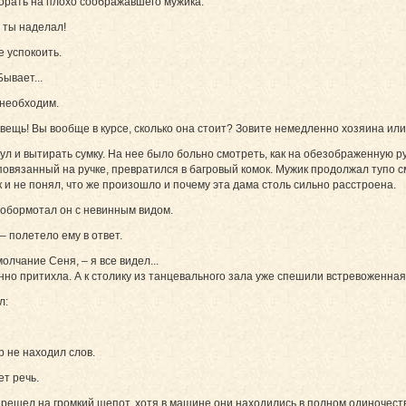
орать на плохо соображавшего мужика:
 ты наделал!
 успокоить.
ывает...
 необходим.
 вещь! Вы вообще в курсе, сколько она стоит? Зовите немедленно хозяина ил
л и вытирать сумку. На нее было больно смотреть, как на обезображенную ру
 повязанный на ручке, превратился в багровый комок. Мужик продолжал тупо 
 и не понял, что же произошло и почему эта дама столь сильно расстроена.
пробормотал он с невинным видом.
– полетело ему в ответ.
олчание Сеня, – я все видел...
нно притихла. А к столику из танцевального зала уже спешили встревоженная
л:
р не находил слов.
ет речь.
ерешел на громкий шепот, хотя в машине они находились в полном одиночест