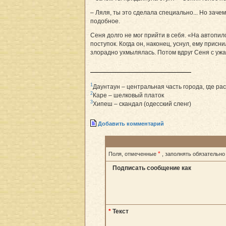
– Ляля, ты это сделала специально... Но заче
подобное.
Сеня долго не мог прийти в себя. «На автопи
поступок. Когда он, наконец, уснул, ему прис
злорадно ухмылялась. Потом вдруг Сеня с ужас
1
Даунтаун – центральная часть города, где 
2
Каре – шелковый платок
3
Хипеш – скандал (одесский сленг)
Добавить комментарий
*
Поля, отмеченные
, заполнять обязательно
Подписать сообщение как
*
Текст