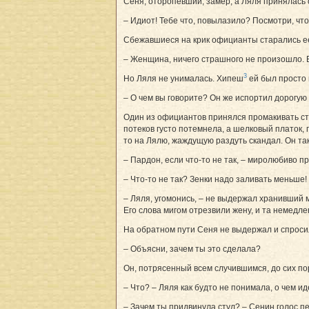
Сеня, оторопевший, замер, а Ляля принялась 
– Идиот! Тебе что, повылазило? Посмотри, что
Сбежавшиеся на крик официанты старались ее
– Женщина, ничего страшного не произошло. Б
3
Но Ляля не унималась. Хипеш
ей был просто
– О чем вы говорите? Он же испортил дорогую
Один из официантов принялся промакивать сту
потеков густо потемнела, а шелковый платок,
то на Лялю, жаждущую раздуть скандал. Он так
– Пардон, если что-то не так, – миролюбиво 
– Что-то не так? Зенки надо заливать меньше! 
– Ляля, угомонись, – не выдержал хранивший м
Его слова мигом отрезвили жену, и та немедле
На обратном пути Сеня не выдержал и спроси
– Объясни, зачем ты это сделала?
Он, потрясенный всем случившимся, до сих по
– Что? – Ляля как будто не понимала, о чем ид
– Зачем ты придвинула стул? – Сенин голос п