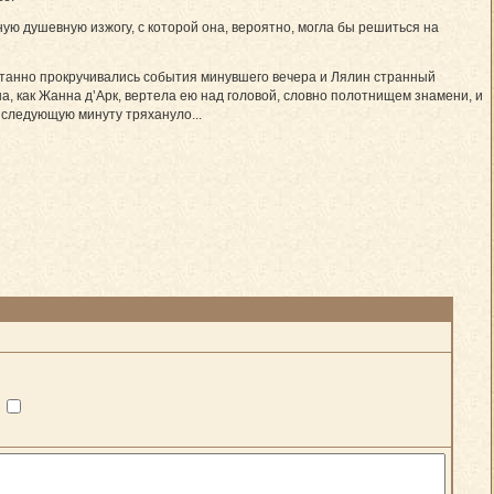
ьную душевную изжогу, с которой она, вероятно, могла бы решиться на
естанно прокручивались события минувшего вечера и Лялин странный
на, как Жанна д’Арк, вертела ею над головой, словно полотнищем знамени, и
в следующую минуту тряхануло...
?