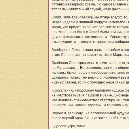
оттенком заварного крема. Но самое главное 
тот самый уникальный случай, когда фасон и 
Сумка Ляле требовалась, как птице воздух. То
Через неделю у Лялиной подруги намечалось п
могла, что придет на банкет без соответству
приглашенных Ляля с Сеней были самыми «свеж
другие финансовые возможности... Однако чу
аксессуаром, с помощью которого она собиралас
Вообще-то, Ляля никогда раньше особым высок
этого Сеня не мог не заметить. Циля Марковн
Особенно Сене врезалась в память реплика, к
на Молдаванке... Естественно, причины обще
человеку было проще и необременительнее ост
удавалось только тем немногочисленным везун
нужных связей, то ли с помощью немеряных ден
К сожалению, к подобным баловням судьбы Се
не чувствовать себя пауками в банке. Оно вед
Разменивать трехкомнатную квартиру на Степ
неизбежными комментариями. И то слава Б-гу.
Впрочем, великодушие потенциальной будущей 
после первой брачной ночи заспанный Сеня поя
– Доброе утро, мама...