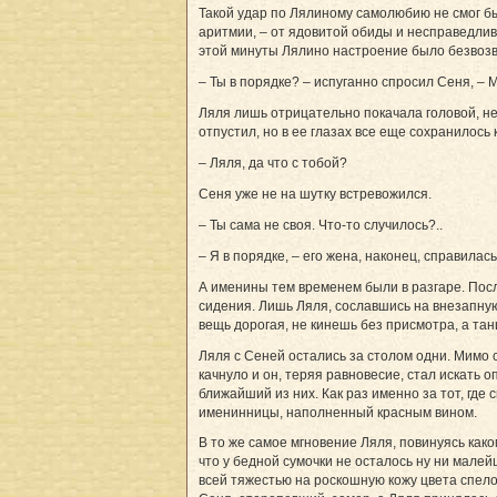
Такой удар по Лялиному самолюбию не смог бы
аритмии, – от ядовитой обиды и несправедлив
этой минуты Лялино настроение было безвозв
– Ты в порядке? – испуганно спросил Сеня, – 
Ляля лишь отрицательно покачала головой, не 
отпустил, но в ее глазах все еще сохранилось 
– Ляля, да что с тобой?
Сеня уже не на шутку встревожился.
– Ты сама не своя. Что-то случилось?..
– Я в порядке, – его жена, наконец, справилась
А именины тем временем были в разгаре. Посл
сидения. Лишь Ляля, сославшись на внезапную 
вещь дорогая, не кинешь без присмотра, а танц
Ляля с Сеней остались за столом одни. Мимо 
качнуло и он, теряя равновесие, стал искать о
ближайший из них. Как раз именно за тот, где 
именинницы, наполненный красным вином.
В то же самое мгновение Ляля, повинуясь каком
что у бедной сумочки не осталось ну ни малей
всей тяжестью на роскошную кожу цвета спело