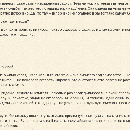
 нанести даже самый изощренный садист. Ляля не могла оторвать взгляд от 
ости судьбы, так жестоко потешившейся над Лялей. Она сидела ни жива ни м
ратно испорчено. Да что там – испорчено! Испоганено и растоптано самым 
Может, дать воды?
в силах вымолвить ни слова. Руки ее судорожно сжались в злые кулачки, и н
какое-то отчуждение.
 с собой.
е обилия холодных закусок и такого же обилия выпитого под приветственные
мигрень, не пожелала вставать. Впрочем, это обстоятельство совсем не расс
евать хочется...
с видом античного мыслителя несколько раз продефилировал не очень трезвы
пору. К несчастью, рядом не оказалось ни колонны, ни стеночки, одни лишь на
сидели Сеня с Лялей. Стол дрогнул, но устоял. Лишь чуть-чуть съехала набок с
у-то бесовскому инстинкту, виртуозно придвинула к столу стул, на спинке кото
шего шанса. Вино плеснуло из бокала, как случайная морская волна, и, не вп
го абрикоса.