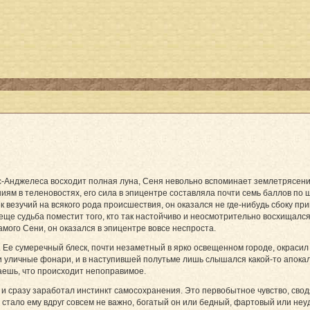
ос-Анджелеса восходит полная луна, Сеня невольно вспоминает землетрясен
ям в теленовостях, его сила в эпицентре составляла почти семь баллов по ш
ек везучий на всякого рода происшествия, он оказался не где-нибудь сбоку прип
же еще судьба поместит того, кто так настойчиво и неосмотрительно восхищ
амого Сени, он оказался в эпицентре вовсе неспроста.
. Ее сумеречный блеск, почти незаметный в ярко освещенном городе, окрасил
 уличные фонари, и в наступившей полутьме лишь слышался какой-то апокал
аешь, что происходит непоправимое.
 сразу заработал инстинкт самосохранения. Это первобытное чувство, свод
стало ему вдруг совсем не важно, богатый он или бедный, фартовый или неу