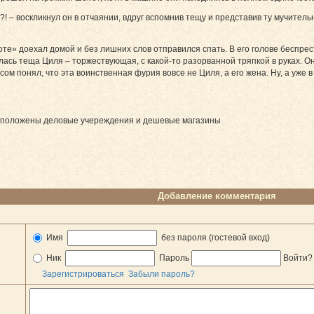
м?! – воскликнул он в отчаянии, вдруг вспомнив тещу и представив ту мучител
лоте» доехал домой и без лишних слов отправился спать. В его голове беспр
нилась теща Циля – торжествующая, с какой-то разорванной тряпкой в руках. О
ом понял, что эта воинственная фурия вовсе не Циля, а его жена. Ну, а уже 
расположены деловые учереждения и дешевые магазины
Добавление комментария
Имя
без пароля (гостевой вход)
Ник
Пароль
Войти
Зарегистрироваться
Забыли пароль?