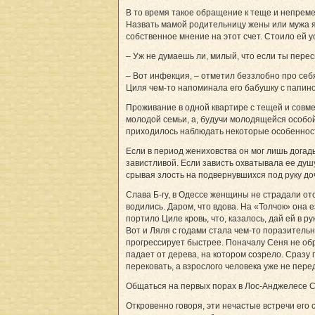
В то время такое обращение к теще и непремен
Назвать мамой родительницу жены или мужа язы
собственное мнение на этот счет. Стоило ей у
– Уж не думаешь ли, милый, что если ты перес
– Вот инфекция, – отметил беззлобно про себ
Циля чем-то напоминала его бабушку с папиной
Проживание в одной квартире с тещей и совме
молодой семьи, а, будучи молодящейся особой
приходилось наблюдать некоторые особенности
Если в период жениховства он мог лишь догады
завистливой. Если зависть охватывала ее душу
срывая злость на подвернувшихся под руку доч
Слава Б-гу, в Одессе женщины не страдали отс
водились. Даром, что вдова. На «Толчок» она 
портило Циле кровь, что, казалось, дай ей в 
Вот и Ляля с годами стала чем-то поразитель
прогрессирует быстрее. Поначалу Сеня не обр
падает от дерева, на котором созрело. Сразу 
перековать, а взрослого человека уже не перед
Общаться на первых порах в Лос-Анджелесе 
Откровенно говоря, эти нечастые встречи ег