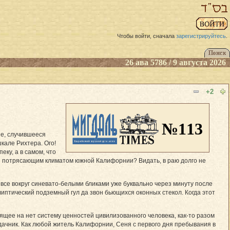
Чтобы войти, сначала
зарегистрируйтесь
.
26 ава 5786 / 9 августа 2026
+2
№113
ие, случившееся
кале Рихтера. Ого!
еку, а в самом, что
ался потрясающим климатом южной Калифорнии? Видать, в раю долго не
 все вокруг синевато-белыми бликами уже буквально через минуту после
иптический подземный гул да звон бьющихся оконных стекол. Когда этот
ящее на нет систему ценностей цивилизованного человека, как-то разом
дачник. Как любой житель Калифорнии, Сеня с первого дня пребывания в