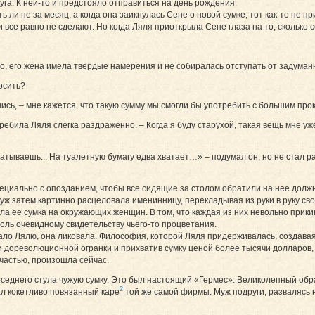
уга. К ней-то и предстояло отправиться на день рождения.
 ли не за месяц, а когда она заикнулась Сене о новой сумке, тот как-то не 
е равно не сделают. Но когда Ляля приоткрыла Сене глаза на то, сколько со
о, его жена имела твердые намерения и не собиралась отступать от задуман
осить?
шись, – мне кажется, что такую сумму мы смогли бы употребить с большим про
ребила Ляля слегка раздраженно. – Когда я буду старухой, такая вещь мне уж
атываешь... На туалетную бумагу едва хватает…» – подумал он, но не стал р
пециально с опозданием, чтобы все сидящие за столом обратили на нее долж
 уж затем картинно расцеловала именинницу, перекладывая из руки в руку св
ла ее сумка на окружающих женщин. В том, что каждая из них невольно прики
толь очевидному свидетельству чьего-то процветания.
о Лялю, она ликовала. Философия, которой Ляля придерживалась, создавая 
 дореволюционной огранки и прихватив сумку ценой более тысячи долларов, о
счастью, произошла сейчас.
соседнего стула чужую сумку. Это был настоящий «Гермес». Великолепный об
2
ал кокетливо повязанный каре
той же самой фирмы. Муж подру­ги, развалясь 