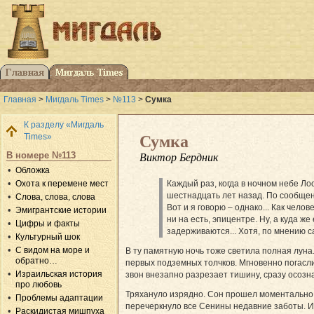
Главная
>
Мигдаль Times
>
№113
>
Сумка
К разделу «Мигдаль
Times»
Сумка
В номере №113
Виктор Бердник
Обложка
Охота к перемене мест
Каждый раз, когда в ночном небе Л
шестнадцать лет назад. По сообщени
Слова, слова, слова
Вот и я говорю – однако... Как челов
Эмигрантские истории
ни на есть, эпицентре. Ну, а куда 
Цифры и факты
задерживаются... Хотя, по мнению с
Культурный шок
С видом на море и
В ту памятную ночь тоже светила полная луна
обратно…
первых подземных толчков. Мгновенно погасли
Израильская история
звон внезапно разрезает тишину, сразу осозн
про любовь
Тряхануло изрядно. Сон прошел моментально и
Проблемы адаптации
перечеркнуло все Сенины недавние заботы. И 
Раскидистая мишпуха