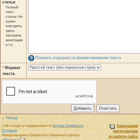
статьи
Полный
текст
статьи. Не
нужно
повторять
здесь
заголовок,
аннотацию
и т.п.
Показать подсказку по форматированию текста
Формат
*
текста
← Назад
Сайт создан и поддерживается
Клубом Еврейского
Замечания/
Студента
предложения
Международного Еврейского Общинного Центра
по работе сайта
«Мигдаль»
.