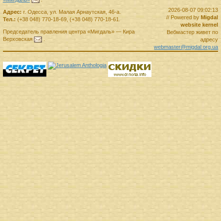
2026-08-07 09:02:13
Адрес:
г.
Одесса
,
ул. Малая Арнаутская, 46-а.
// Powered by
Migdal
Тел.:
(+38 048) 770-18-69
,
(+38 048) 770-18-61
.
website kernel
Председатель правления
центра
«Мигдаль»
—
Кира
Вебмастер живет по
Верховская
.
адресу
webmaster@migdal.org.ua