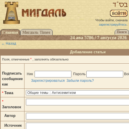
Чтобы войти, сначала
зарегистрируйтесь
.
24 ава 5786 / 7 августа 2026
← Назад
Добавление статьи
*
Поля, отмеченные
, заполнять обязательно
Подписать
Ник
Пароль
Во
сообщение
Зарегистрироваться
Забыли пароль?
как
Тема
*
*
Заголовок
Автор
Источник