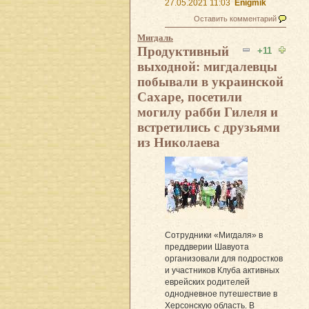
27.05.2021 11:03
Enigmik
Оставить комментарий
Мигдаль
Продуктивный
+11
выходной: мигдалевцы
побывали в украинской
Сахаре, посетили
могилу рабби Гилеля и
встретились с друзьями
из Николаева
Сотрудники «Мигдаля» в
преддверии Шавуота
организовали для подростков
и участников Клуба активных
еврейских родителей
однодневное путешествие в
Херсонскую область. В