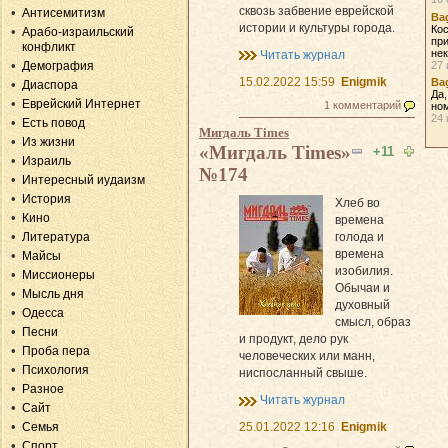
сквозь забвение еврейской
Антисемитизм
Bag
истории и культуры города.
Кос
Арабо-израильский
при
конфликт
нек
Читать журнал
Демография
27 
15.02.2022 15:59
Enigmik
Bag
Диаспора
Да,
Еврейский Интернет
1 комментарий
ном
24 
Есть повод
Мигдаль Times
Из жизни
«Мигдаль Times»
+11
Израиль
№174
Интересный иудаизм
История
Хлеб во
Кино
времена
Литература
голода и
времена
Майсы
изобилия.
Миссионеры
Обычаи и
Мысль дня
духовный
Одесса
смысл, образ
Песни
и продукт, дело рук
Проба пера
человеческих или манн,
Психология
ниспосланный свыше.
Разное
Читать журнал
Сайт
Семья
25.01.2022 12:16
Enigmik
Спорт