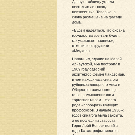
Данную табличку украли
несколько лет назад
неизвестные. Теперь она
снова размещена на фасаде
дома.
«Будем надеяться, что охрана
государства все-таки будет,
как указывает надпись», –
отметили сотрудники
«Мигдаля».
Напомним, здание на Малой
Арнаутской, 46а построил в
1909 году одесский
архитектор Семен Ландесман,
в нем находилась синагога
рубщиков кошерного мяса и
Общество взаимопомощи
мясопромышленников и
торговцев мясом – своего
рода «прообраз» будущих
профсоюзов. В начале 1930-х
годов синагога была закрыта,
а ее последний староста
Герш-Лейб Веприк погиб в
годы Катастрофы вместе с