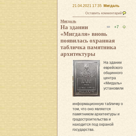
21.04.2021 17:35
Мигдаль
Оставить комментарий
Мигдаль
На здании
+7
«Мигдаля» вновь
появилась охранная
табличка памятника
архитектуры
На здании
еврейского
общинного
центра
«Мигдаль»
установили
информационную табличку о
том, что оно является
памятником архитектуры и
градостроительства и
находится под охраной
государства.