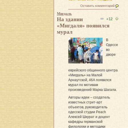
Оставить комментарий
Мигдаль
На здании
+12
«Мигдаля» появился
мурал
В
Одессе
во
дворе
еврейского общинного центра
«Мигдаль» на Малой
Арнаутской, 46А появился
мурал по мотивам
произведений Марка Шагала.
Авторы идеи – создатель
известных стрит-арт
объектов, руководитель
одесской студии Peach
Алексей Шкурат и доцент
кафедры германской
филологии и методики