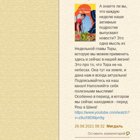
А знаете ли вы,
что каждую
неделю наши
активные
подростки
выпускают
новости? Это
одна мысль из
Недельной главы Торы,
которую мы можем применить
здесь и сейчас в нашей жизни!
Это про то, что Тора не на
небесах. Она тут на земле, и
дана нам и всегда актуальна!
Подписывайтесь на наш
канал! Наполняйте себя
полезными мыслями!
Особенно в период, в котором
мы сейчас находимся - перед
Рош а Шана!
https://www.youtube.com/watch?
v=z8uX9DMpn9g
26.08.2021 08:32
Мигдаль
Оставить комментарий