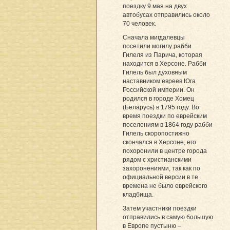
поездку 9 мая на двух
автобусах отправились около
70 человек.
Сначала мигдалевцы
посетили могилу рабби
Гилеля из Парича, которая
находится в Херсоне. Рабби
Гилель был духовным
наставником евреев Юга
Российской империи. Он
родился в городе Хомец
(Беларусь) в 1795 году. Во
время поездки по еврейским
поселениям в 1864 году рабби
Гилель скоропостижно
скончался в Херсоне, его
похоронили в центре города
рядом с христианскими
захоронениями, так как по
официальной версии в те
времена не было еврейского
кладбища.
Затем участники поездки
отправились в самую большую
в Европе пустыню –