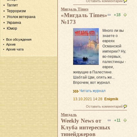
Оставить комментарий
Таглит
Мигдаль Times
Терроризм
«Мигдаль Times»
+18
Уголок ветерана
№173
Украина
Юмор
Много ли вы
знаете о
Все обсуждения
евреях
Архив
Османской
Архив чата
империи? Ну,
во-первых,
палестинцы -
евреи,
живущие в Палестине.
Шабтай Цви, опять же...
Впрочем, вот журнал.
Читать журнал
13.10.2021 14:28
Enigmik
Оставить комментарий
Мигдаль
Weekly News от
+11
Клуба интересных
тинейджеров