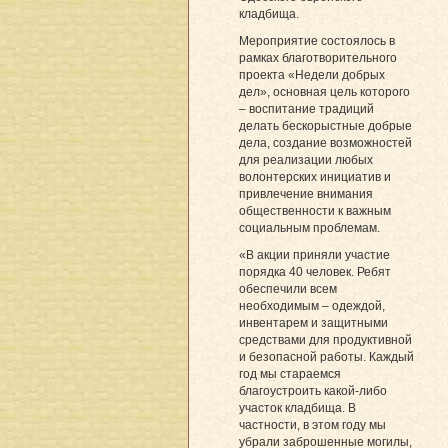
кладбища.
Мероприятие состоялось в
рамках благотворительного
проекта «Недели добрых
дел», основная цель которого
– воспитание традиций
делать бескорыстные добрые
дела, создание возможностей
для реализации любых
волонтерских инициатив и
привлечение внимания
общественности к важным
социальным проблемам.
«В акции приняли участие
порядка 40 человек. Ребят
обеспечили всем
необходимым – одеждой,
инвентарем и защитными
средствами для продуктивной
и безопасной работы. Каждый
год мы стараемся
благоустроить какой-либо
участок кладбища. В
частности, в этом году мы
убрали заброшенные могилы,