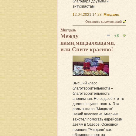
благодаря друзьям и
энтузиастам.
12.04.2021 14:28
Мигдаль
Оставить комментарий
Мигдаль
Между
+8
нами,мигдалевцами,
или Спите красиво!
Высший класс
благотворительности –
благотворительность
анонимная. Но ведь её кто-то
должен осуществлять. Эта
роль выпала "Мигдалю".
Некий человек из Америки
захотел помогать еврейским
детям в Одессе. Основной
принцип "Мигдаля" как
общинного центра –