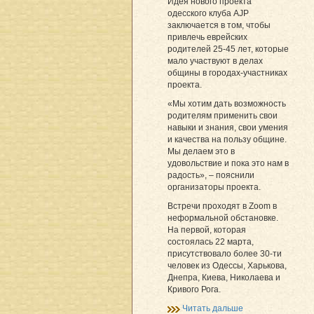
Идея нового проекта
одесского клуба AJP
заключается в том, чтобы
привлечь еврейских
родителей 25-45 лет, которые
мало участвуют в делах
общины в городах-участниках
проекта.
«Мы хотим дать возможность
родителям применить свои
навыки и знания, свои умения
и качества на пользу общине.
Мы делаем это в
удовольствие и пока это нам в
радость», – пояснили
организаторы проекта.
Встречи проходят в Zoom в
неформальной обстановке.
На первой, которая
состоялась 22 марта,
присутствовало более 30-ти
человек из Одессы, Харькова,
Днепра, Киева, Николаева и
Кривого Рога.
Читать дальше