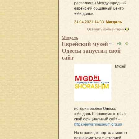
расположен Международный
еврейский общинный центр
«Мигдаль».
21.04.2021 14:33
Мигдаль
Оставить комментарий
Мигдаль
Еврейский музей
+8
Одессы запустил свой
сайт
Музей
истории евреев Одессы
«Мигдаль-Шорашим» открыл
свой официальный сайт –
https://jewishmuseum.org.ua
На страницах портала можно
познакомиться с историей