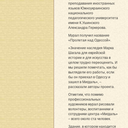
преподавания иностранных
языков Южноукраинского
национального
педагогического университета
имени К.Ушинского
Александра Геркерова.
Мурал получил название
«Пролетая над Одессой».
«Значение наследия Марка
Шагала для еврейской
истории и для искусства в
целом трудно переоценить. И
мы решили помечтать, как бы
выглядели его работы, если
бы он приехал в Одессу и
зашел в Мигдаль», –
рассказали авторы проекта.
Отметим, что помимо
профессиональных
художников мурал рисовали
волонтеры, воспитанники и
сотрудники центра «Мигдаль»
– всего около ста человек.
Здание, в котором находится