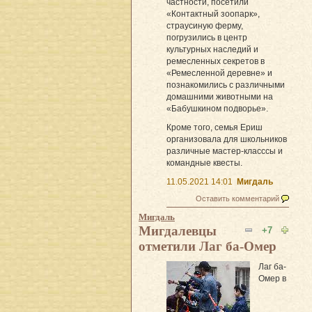
частности, посетили
«Контактный зоопарк»,
страусиную ферму,
погрузились в центр
культурных наследий и
ремесленных секретов в
«Ремесленной деревне» и
познакомились с различными
домашними животными на
«Бабушкином подворье».
Кроме того, семья Ериш
организовала для школьников
различные мастер-класссы и
командные квесты.
11.05.2021 14:01
Мигдаль
Оставить комментарий
Мигдаль
Мигдалевцы
+7
отметили Лаг ба-Омер
Лаг ба-
Омер в