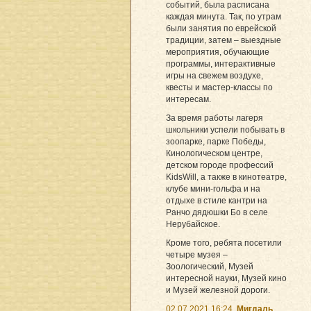
событий, была расписана
каждая минута. Так, по утрам
были занятия по еврейской
традиции, затем – выездные
мероприятия, обучающие
программы, интерактивные
игры на свежем воздухе,
квесты и мастер-классы по
интересам.
За время работы лагеря
школьники успели побывать в
зоопарке, парке Победы,
Кинологическом центре,
детском городе профессий
KidsWill, а также в кинотеатре,
клубе мини-гольфа и на
отдыхе в стиле кантри на
Ранчо дядюшки Бо в селе
Нерубайское.
Кроме того, ребята посетили
четыре музея –
Зоологический, Музей
интересной науки, Музей кино
и Музей железной дороги.
02.07.2021 16:24
Мигдаль