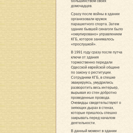
большинством своих
домочадцев.
Сразу после войны в здании
организовали кружок
парашютного спорта. Затем
здание бывшей синагоги было
«оккупировано» управлением
КГБ, которое занималось
«прослушкой».
В 1991 году сразу после путча
ключи от здания
торжественно передали
Одесской еврейской общине
по закону о реституции.
Сотрудники КГБ, в спешке
эвакуируясь, умудрились
разворотить весь интерьер,
вырывая из стен добротно
проведенные провода.
Очевидцы свидетельствуют о
зияющих дырах в стенах,
которые пришлось спешно
закрывать перед началом
деятельности.
В данный момент в здании