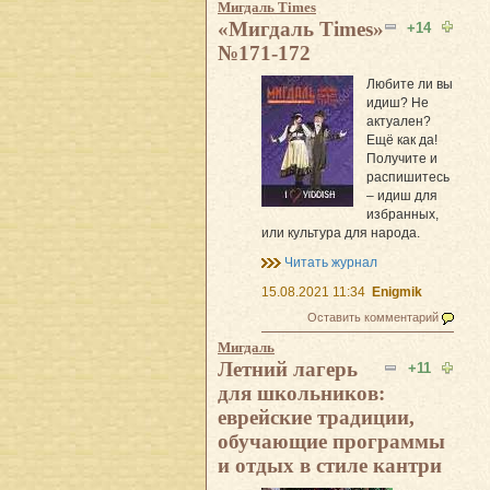
Мигдаль Times
«Мигдаль Times»
+14
№171-172
Любите ли вы
идиш? Не
актуален?
Ещё как да!
Получите и
распишитесь
– идиш для
избранных,
или культура для народа.
Читать журнал
15.08.2021 11:34
Enigmik
Оставить комментарий
Мигдаль
Летний лагерь
+11
для школьников:
еврейские традиции,
обучающие программы
и отдых в стиле кантри