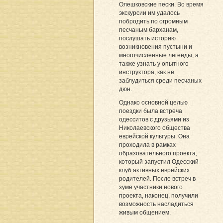
Олешковские пески. Во время
экскурсии им удалось
побродить по огромным
песчаным барханам,
послушать историю
возникновения пустыни и
многочисленные легенды, а
также узнать у опытного
инструктора, как не
заблудиться среди песчаных
дюн.
Однако основной целью
поездки была встреча
одесситов с друзьями из
Николаевского общества
еврейской культуры. Она
проходила в рамках
образовательного проекта,
который запустил Одесский
клуб активных еврейских
родителей. После встреч в
зуме участники нового
проекта, наконец, получили
возможность насладиться
живым общением.