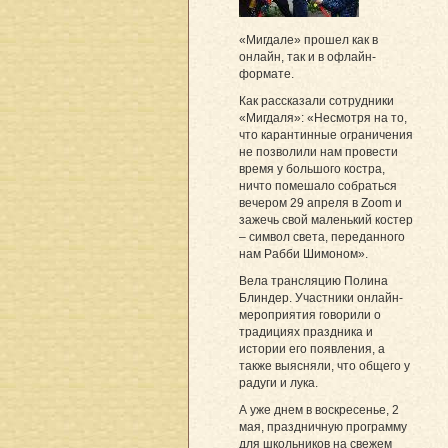
«Мигдале» прошел как в
онлайн, так и в офлайн-
формате.
Как рассказали сотрудники
«Мигдаля»: «Несмотря на то,
что карантинные ограничения
не позволили нам провести
время у большого костра,
ничто помешало собраться
вечером 29 апреля в Zoom и
зажечь свой маленький костер
– символ света, переданного
нам Рабби Шимоном».
Вела трансляцию Полина
Блиндер. Участники онлайн-
мероприятия говорили о
традициях праздника и
истории его появления, а
также выясняли, что общего у
радуги и лука.
А уже днем в воскресенье, 2
мая, праздничную программу
для школьников на свежем