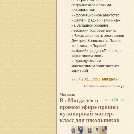
сотрудничала с такими
брендами как
информационное агентство
«Galnet», радио «Галичина»
на Западной Украине,
львовский торговый центр
«Роксолана», сеть ресторанов
Дмитрия Борисова во Львове,
телеканал «Перший
західний», радио «Перше», а
также занималась
индивидуальным
консалтингом политических
кампаний.
27.04.2021 15:52
Мигдаль
Оставить комментарий
Мигдаль
В «Мигдале» в
+10
прямом эфире прошел
кулинарный мастер-
класс для школьников