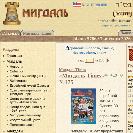
English version
Чтобы войти, сначала
зарегистрируйтесь
.
24 ава 5786 / 7 августа 2026
Добавить новость
,
статью
,
Разделы
фотографию
,
книгу
Главная
стр.
из 255
Мигдаль
По
Новости
Мигдаль Times
ко
События
«Мигдаль Times»
+19
Общинный центр (JCC)
je
Зд
Библиотека
№175
ма
Еврейский музей Одессы
Дав
Одесский еврейский театр
13 
30 лет
«Мигдаль-ор»
еврейской
11 
Центр раннего развития
жизни в
11 
детей «Мазл Тов»
Одессе. 30
sap
Центр продленного дня
бы 
«Бейтену»
лет
кон
Методический центр
еврейскому
4 о
Издательский центр
общинному
Ми
Пожертвования
Хот
центру
бол
Анекдоты
"Мигдаль". 30 лет прорастания
16 