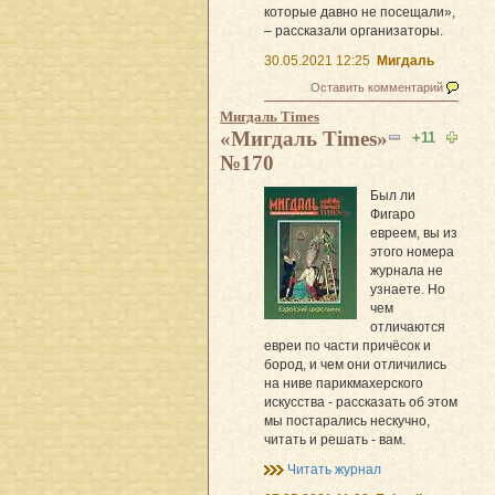
которые давно не посещали»,
– рассказали организаторы.
30.05.2021 12:25
Мигдаль
Оставить комментарий
Мигдаль Times
«Мигдаль Times»
+11
№170
Был ли
Фигаро
евреем, вы из
этого номера
журнала не
узнаете. Но
чем
отличаются
евреи по части причёсок и
бород, и чем они отличились
на ниве парикмахерского
искусства - рассказать об этом
мы постарались нескучно,
читать и решать - вам.
Читать журнал