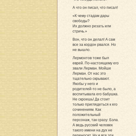
А что он писал, что писал!
«К чему стадам дары
свободы?
Их должно резать или
стричь.»
Вон, что он делал! А сам
все за кордон рвался. Но
не вышло.
Лермонтов тоже был
еврей. По-настоящему его
звали Лерман. Мойше
Лерман. От нас это
тщательно скрывают.
Якобы у него и
родителей-то не было, а
воспитывала его бабушка.
Не скроешь! Да стоит
только приглядеться к его
сочинениям. Как
положительный
персонаж, так сразу: Бэла.
А ведь русский человек
такого имени на дух не
переносит. Ну и все эти