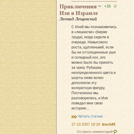
Приключения
+16
Изи в Израиле
Леонид Лещинский
С Изей мы познакомились
в «лишкатке» (бирже
труда), когда сидели в
очереди. Невысокого
роста, щупленький, если
бы не оттопыренные уши
и солидный нос, его
можно было бы принять
за чукчу. Рубашка
неопределенного цвета и
шорты ниже колен
дополняли эту
колоритную фигуру.
Постепенно мы
разговорились, и Изя
поведал мне свою
историю...
Читать статью
27.10.2007 18:28
lesch45
Оставить комментарий