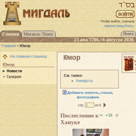
Чтобы войти, сначала
зарегистрируйтесь
.
23 ава 5786 / 6 августа 2026
Главная
>
Юмор
Юмор
На главную страницу
Юмор
Новости
См. также:
Галерея
Анекдоты
Добавить новость
,
статью
,
фотографию
стр.
из 6
Послесловие к
+16
Хануке