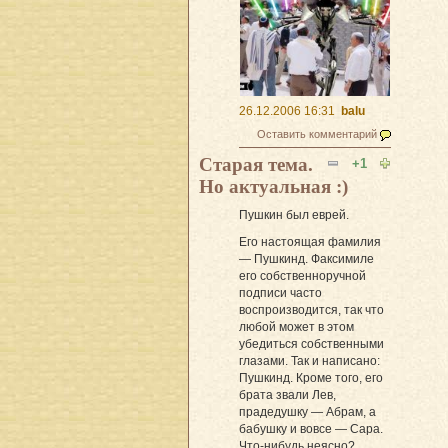
26.12.2006 16:31
balu
Оставить комментарий
Старая тема.
+1
Но актуальная :)
Пушкин был еврей.
Его настоящая фамилия
— Пушкинд. Факсимиле
его собственноручной
подписи часто
воспроизводится, так что
любой может в этом
убедиться собственными
глазами. Так и написано:
Пушкинд. Кроме того, его
брата звали Лев,
прадедушку — Абрам, а
бабушку и вовсе — Сара.
Что-нибудь неясно?