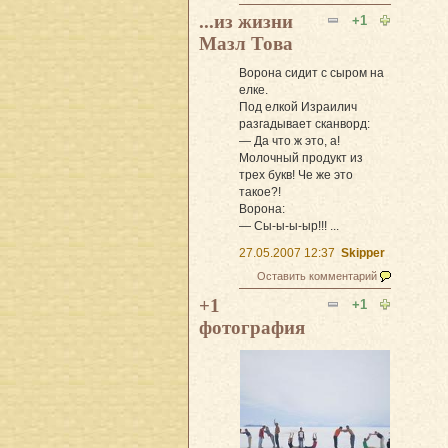
...из жизни
+1
Мазл Това
Ворона сидит с сыром на
елке.
Под елкой Израилич
разгадывает сканворд:
— Да что ж это, а!
Молочный продукт из
трех букв! Че же это
такое?!
Ворона:
— Сы-ы-ы-ыр!!! ...
27.05.2007 12:37
Skipper
Оставить комментарий
+1
+1
фотография