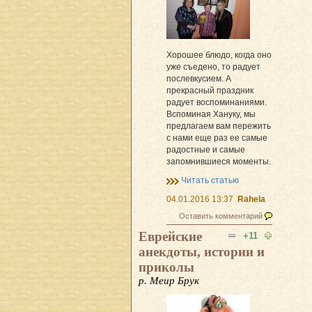
Хорошее блюдо, когда оно
уже съедено, то радует
послевкусием. А
прекрасный праздник
радует воспоминаниями.
Вспоминая Хануку, мы
предлагаем вам пережить
с нами еще раз ее самые
радостные и самые
запомнившиеся моменты.
Читать статью
04.01.2016 13:37
Rahela
Оставить комментарий
Еврейские
+11
анекдоты, истории и
приколы
р. Меир Брук