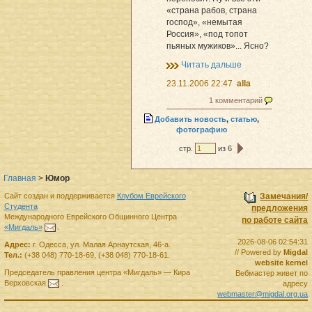
«страна рабов, страна
господ», «немытая
Россия», «под топот
пьяных мужиков»... Ясно?
Читать дальше
23.11.2006 22:47
alla
1 комментарий
Добавить новость
,
статью
,
фотографию
стр.
из 6
Главная
>
Юмор
Сайт создан и поддерживается
Клубом Еврейского
Замечания/
Студента
предложения
Международного Еврейского Общинного Центра
по работе сайта
«Мигдаль»
.
2026-08-06 02:54:31
Адрес:
г.
Одесса
,
ул. Малая Арнаутская, 46-а.
// Powered by
Migdal
Тел.:
(+38 048) 770-18-69
,
(+38 048) 770-18-61
.
website kernel
Председатель правления
центра
«Мигдаль»
—
Кира
Вебмастер живет по
Верховская
.
адресу
webmaster@migdal.org.ua