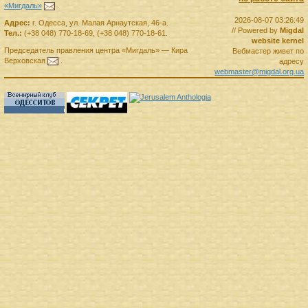
«Мигдаль»
.
2026-08-07 03:26:49
Адрес:
г.
Одесса
,
ул. Малая Арнаутская, 46-а.
// Powered by
Migdal
Тел.:
(+38 048) 770-18-69
,
(+38 048) 770-18-61
.
website kernel
Председатель правления
центра
«Мигдаль»
—
Кира
Вебмастер живет по
Верховская
.
адресу
webmaster@migdal.org.ua