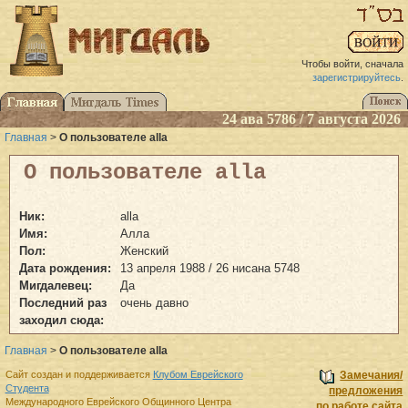
Чтобы войти, сначала
зарегистрируйтесь
.
24 ава 5786 / 7 августа 2026
Главная
>
О пользователе alla
О пользователе alla
Ник:
alla
Имя:
Алла
Пол:
Женский
Дата рождения:
13 апреля 1988 / 26 нисана 5748
Мигдалевец:
Да
Последний раз
очень давно
заходил сюда:
Главная
>
О пользователе alla
Сайт создан и поддерживается
Клубом Еврейского
Замечания/
Студента
предложения
Международного Еврейского Общинного Центра
по работе сайта