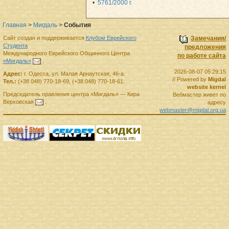
5761/2000 г.
Главная
>
Мигдаль
>
События
Сайт создан и поддерживается
Клубом Еврейского
Замечания/
Студента
предложения
Международного Еврейского Общинного Центра
по работе сайта
«Мигдаль»
.
2026-08-07 05:29:15
Адрес:
г.
Одесса
,
ул. Малая Арнаутская, 46-а.
// Powered by
Migdal
Тел.:
(+38 048) 770-18-69
,
(+38 048) 770-18-61
.
website kernel
Председатель правления
центра
«Мигдаль»
—
Кира
Вебмастер живет по
Верховская
.
адресу
webmaster@migdal.org.ua