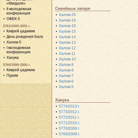
«Мигдаля»
Семейные лагеря
II молодежная
конференция
Халом-20
ОФЕК-5
Халом-19
Халом-18
5761/2000-2001 г.
Киврей цадиким
Халом-15
День рождения Балу
Халом-14
Халом-5
Халом-13
I молодежная
Халом-12
конференция
Халом-11
Ханука
Халом-10
Халом-9
5760/1999-2000 г.
Киврей цадиким
Халом-8
Пурим
Халом-7
Халом-6
Халом-5
Ханука
5774/2013 г.
5773/2012 г.
5772/2011 г.
5771/2010 г.
5770/2009 г.
5769/2008 г.