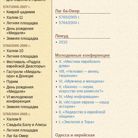
5767/2006-2007 г.
Лаг ба-Омер
Киврей цадиким
5765/2005 г.
Халом-11
5764/2004 г.
Летняя площадка
День рождения
«Мигдаля»
Лимуд
Зимняя площадка
2010
5766/2005-2006 г.
Халом-10
Молодежные конференции
Летняя площадка
X, «Мистика еврейского
Фестиваль «Радуга
дома»
еврейской Диаспоры»
VIII, «Человек — венец
Гастроли «Мигдаль-
творения»
ора» в Донецке
VI, «Мужчина и женщина»
Пурим
V, «Бизнес — наука,
День рождения
искусство или ремесло?»
«Мигдаля»
IV, «Мир информации»
VI молодежная
конференция
III, «История евреев — наша
история»
Зимняя площадка
II, «Лидерство в еврейской
5765/2004-2005 г.
общине»
Халом-9
I, «Экология и Тора»
Свадьба Балу и Алисы
Летняя площадка
Одесса и еврейская
Лаг ба-Омер