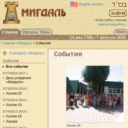
English version
Чтобы войти, сначала
зарегистрируйтесь
.
24 ава 5786 / 7 августа 2026
Главная
>
Мигдаль
>
События
События
К разделу «Мигдаль»
События
Все события
5777/2016-2017 г.
День рождения
«Мигдаля»
5776/2015-2016 г.
Халом-20
5775/2014-2015 г.
Халом-19
5774/2013-2014 г.
Халом-18
Ханука
Халом-18