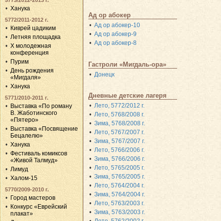
5773/2012-2013 г.
Ханука
Ад ор абокер
5772/2011-2012 г.
Ад ор абокер-10
Киврей цадиким
Ад ор абокер-9
Летняя площадка
Ад ор абокер-8
X молодежная
конференция
Пурим
Гастроли «Мигдаль-ора»
День рождения
Донецк
«Мигдаля»
Ханука
Дневные детские лагеря
5771/2010-2011 г.
Лето, 5772/2012 г.
Выставка «По роману
В. Жаботинского
Лето, 5768/2008 г.
«Пятеро»
Зима, 5768/2008 г.
Выставка «Посвящение
Лето, 5767/2007 г.
Бецалелю»
Зима, 5767/2007 г.
Ханука
Лето, 5766/2006 г.
Фестиваль комиксов
Зима, 5766/2006 г.
«Живой Талмуд»
Лето, 5765/2005 г.
Лимуд
Зима, 5765/2005 г.
Халом-15
Лето, 5764/2004 г.
5770/2009-2010 г.
Зима, 5764/2004 г.
Город мастеров
Лето, 5763/2003 г.
Конкурс «Еврейский
Зима, 5763/2003 г.
плакат»
Лето, 5762/2002 г.