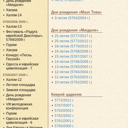
День рождения
«Мигдаля»
Ханука
Дни рождения «Мазл Това»
Халом-14
3-летие (5764/2004 г.)
5769/2008-2009 г.
Халом-13
Дни рождения «Мигдаля»
Фестиваль «Радуга
еврейской Диаспоры»,
25-летие (5777/2017 г.)
5769/2009 г.
20-летие (5772/2012 г.)
Пурим
18-летие (5770/2010 г.)
Ханука
16-летие (5768/2008 г.)
Конкурс «Песнь
15-летие (5767/2007 г.)
Песней»
14-летие (5766/2006 г.)
Одесса и еврейская
13-летие (5765/2005 г.)
цивилизация - 7
12-летие (5764/2004 г.)
5768/2007-2008 г.
11-летие (5763/2003 г.)
Халом-12
10-летие (5762/2002 г.)
Летняя площадка
Зимняя площадка
Киврей цадиким
День рождения
«Мигдаля»
5772/2012 г.
VIII молодежная
5767/2007 г.
конференция
5763/2003 г.
Пурим
5762/2002 г.
Одесса и еврейская
5761/2001 г.
цивилизация - 6
5760/2000 г.
Дни Европы в Украине