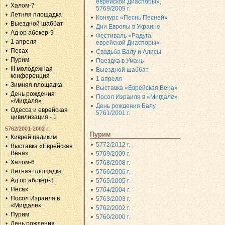
еврейской Диаспоры»,
Халом-7
5769/2009 г.
Летняя площадка
Конкурс «Песнь Песней»
Выездной шаббат
Дни Европы в Украине
Ад ор абокер-9
Фестиваль «Радуга
1 апреля
еврейской Диаспоры»
Песах
Свадьба Балу и Алисы
Пурим
Поездка в Умань
III молодежная
Выездной шаббат
конференция
1 апреля
Зимняя площадка
Выставка «Еврейская Вена»
День рождения
Посол Израиля в «Мигдале»
«Мигдаля»
День рождения Балу,
Одесса и еврейская
5761/2001 г.
цивилизация - 1
5762/2001-2002 г.
Пурим
Киврей цадиким
5772/2012 г.
Выставка «Еврейская
Вена»
5769/2009 г.
Халом-6
5768/2008 г.
Летняя площадка
5766/2006 г.
Ад ор абокер-8
5765/2005 г.
Песах
5764/2004 г.
Посол Израиля в
5763/2003 г.
«Мигдале»
5762/2002 г.
Пурим
5760/2000 г.
День рождения