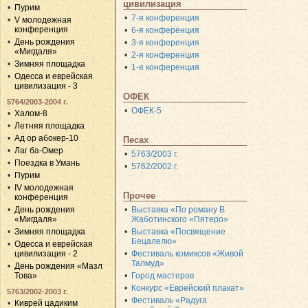
цивилизация
Пурим
7-я конференция
V молодежная
конференция
6-я конференция
День рождения
3-я конференция
«Мигдаля»
2-я конференция
Зимняя площадка
1-я конференция
Одесса и еврейская
цивилизация - 3
ОФЕК
5764/2003-2004 г.
ОФЕК-5
Халом-8
Летняя площадка
Ад ор абокер-10
Песах
Лаг ба-Омер
5763/2003 г.
Поездка в Умань
5762/2002 г.
Пурим
IV молодежная
Прочее
конференция
День рождения
Выставка «По роману В.
«Мигдаля»
Жаботинского «Пятеро»
Зимняя площадка
Выставка «Посвящение
Бецалелю»
Одесса и еврейская
цивилизация - 2
Фестиваль комиксов «Живой
Талмуд»
День рождения «Мазл
Това»
Город мастеров
Конкурс «Еврейский плакат»
5763/2002-2003 г.
Фестиваль «Радуга
Киврей цадиким