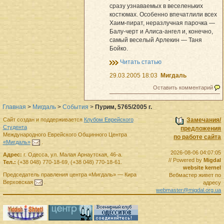
сразу узнаваемых в веселеньких
костюмах. Особенно впечатлили всех
Хаим-пират, неразлучная парочка —
Балу-черт и Алиса-ангел и, конечно,
самый веселый Арлекин — Таня
Бойко.
Читать статью
29.03.2005 18:03
Мигдаль
Оставить комментарий
Главная
>
Мигдаль
>
События
>
Пурим, 5765/2005 г.
Сайт создан и поддерживается
Клубом Еврейского
Замечания/
Студента
предложения
Международного Еврейского Общинного Центра
по работе сайта
«Мигдаль»
.
2026-08-06 04:07:05
Адрес:
г.
Одесса
,
ул. Малая Арнаутская, 46-а.
// Powered by
Migdal
Тел.:
(+38 048) 770-18-69
,
(+38 048) 770-18-61
.
website kernel
Председатель правления
центра
«Мигдаль»
—
Кира
Вебмастер живет по
Верховская
.
адресу
webmaster@migdal.org.ua