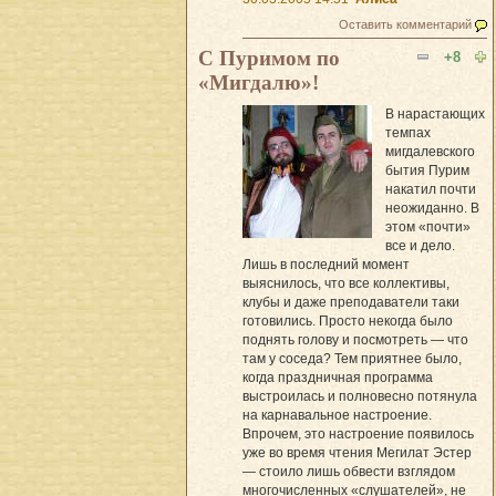
Оставить комментарий
С Пуримом по
+8
«Мигдалю»!
В нарастающих
темпах
мигдалевского
бытия Пурим
накатил почти
неожиданно. В
этом «почти»
все и дело.
Лишь в последний момент
выяснилось, что все коллективы,
клубы и даже преподаватели таки
готовились. Просто некогда было
поднять голову и посмотреть — что
там у соседа? Тем приятнее было,
когда праздничная программа
выстроилась и полновесно потянула
на карнавальное настроение.
Впрочем, это настроение появилось
уже во время чтения Мегилат Эстер
— стоило лишь обвести взглядом
многочисленных «слушателей», не