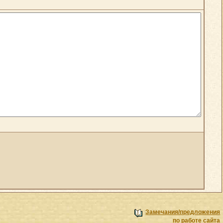
Замечания/предложения
по работе сайта