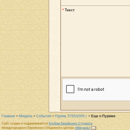
Текст
*
Главная
>
Мигдаль
>
События
>
Пурим, 5765/2005 г.
>
Еще о Пуриме
Сайт создан и поддерживается
Клубом Еврейского Студента
Международного Еврейского Общинного Центра
«Мигдаль»
.