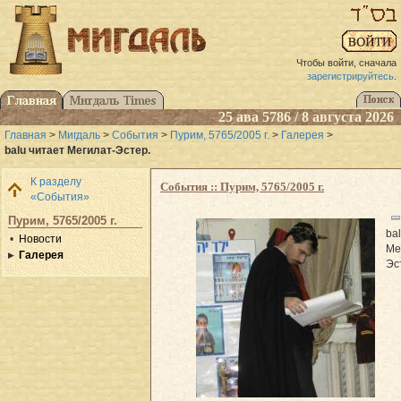
Чтобы войти, сначала
зарегистрируйтесь
.
25 ава 5786 / 8 августа 2026
Главная
>
Мигдаль
>
События
>
Пурим, 5765/2005 г.
>
Галерея
>
balu читает Мегилат-Эстер.
К разделу
События :: Пурим, 5765/2005 г.
«События»
Пурим, 5765/2005 г.
ba
Новости
Ме
Галерея
Эс