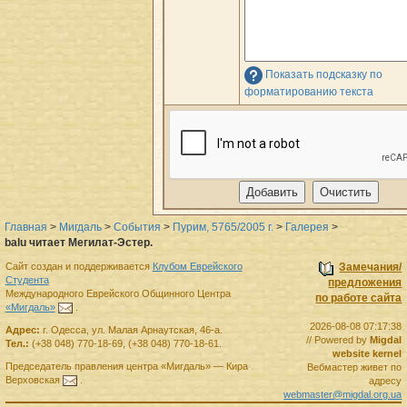
Показать подсказку по
форматированию текста
Главная
>
Мигдаль
>
События
>
Пурим, 5765/2005 г.
>
Галерея
>
balu читает Мегилат-Эстер.
Сайт создан и поддерживается
Клубом Еврейского
Замечания/
Студента
предложения
Международного Еврейского Общинного Центра
по работе сайта
«Мигдаль»
.
2026-08-08 07:17:38
Адрес:
г.
Одесса
,
ул. Малая Арнаутская, 46-а.
// Powered by
Migdal
Тел.:
(+38 048) 770-18-69
,
(+38 048) 770-18-61
.
website kernel
Председатель правления
центра
«Мигдаль»
—
Кира
Вебмастер живет по
Верховская
.
адресу
webmaster@migdal.org.ua