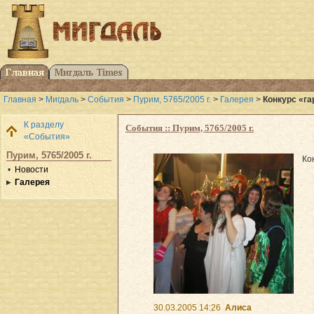
Главная
>
Мигдаль
>
События
>
Пурим, 5765/2005 г.
>
Галерея
>
Конкурс «га
К разделу
События :: Пурим, 5765/2005 г.
«События»
Пурим, 5765/2005 г.
Ко
Новости
Галерея
30.03.2005 14:26
Алиса