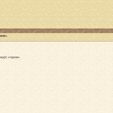
рем».
нкурс «гарем».