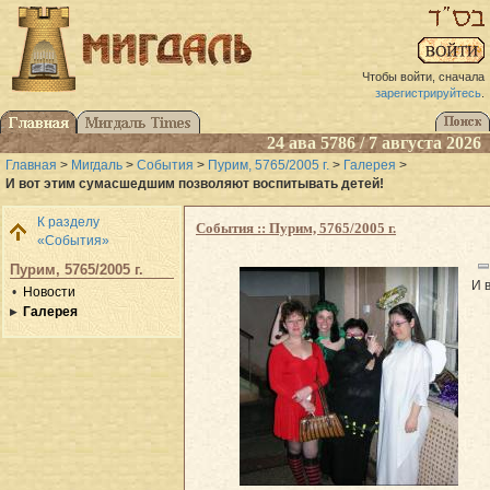
Чтобы войти, сначала
зарегистрируйтесь
.
24 ава 5786 / 7 августа 2026
Главная
>
Мигдаль
>
События
>
Пурим, 5765/2005 г.
>
Галерея
>
И вот этим сумасшедшим позволяют воспитывать детей!
К разделу
События :: Пурим, 5765/2005 г.
«События»
Пурим, 5765/2005 г.
И 
Новости
Галерея