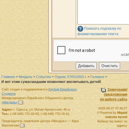
Показать подсказку по
форматированию текста
Главная
>
Мигдаль
>
События
>
Пурим, 5765/2005 г.
>
Галерея
>
И вот этим сумасшедшим позволяют воспитывать детей!
Сайт создан и поддерживается
Клубом Еврейского
Замечания/
Студента
предложения
Международного Еврейского Общинного Центра
по работе сайта
«Мигдаль»
.
2026-08-07 07:36:27
Адрес:
г.
Одесса
,
ул. Малая Арнаутская, 46-а.
// Powered by
Migdal
Тел.:
(+38 048) 770-18-69
,
(+38 048) 770-18-61
.
website kernel
Председатель правления
центра
«Мигдаль»
—
Кира
Вебмастер живет по
Верховская
.
адресу