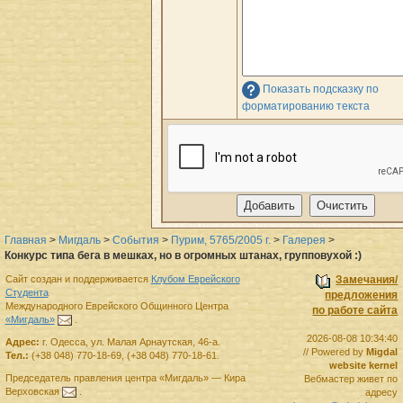
Показать подсказку по
форматированию текста
Главная
>
Мигдаль
>
События
>
Пурим, 5765/2005 г.
>
Галерея
>
Конкурс типа бега в мешках, но в огромных штанах, групповухой :)
Сайт создан и поддерживается
Клубом Еврейского
Замечания/
Студента
предложения
Международного Еврейского Общинного Центра
по работе сайта
«Мигдаль»
.
2026-08-08 10:34:40
Адрес:
г.
Одесса
,
ул. Малая Арнаутская, 46-а.
// Powered by
Migdal
Тел.:
(+38 048) 770-18-69
,
(+38 048) 770-18-61
.
website kernel
Председатель правления
центра
«Мигдаль»
—
Кира
Вебмастер живет по
Верховская
.
адресу