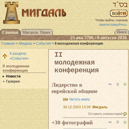
Чтобы войти, сначала
зарегистрируйтесь
.
25 ава 5786 / 8 августа 2026
Главная
>
Мигдаль
>
События
>
II молодежная конференция
II
К разделу
«События»
молодежная
II молодежная
конференция
конференция
Новости
Галерея
Лидерство в
0
еврейской общине
Читать книгу
30.12.2003 13:09
Мигдаль
Оставить комментарий
+30 фотографий
0