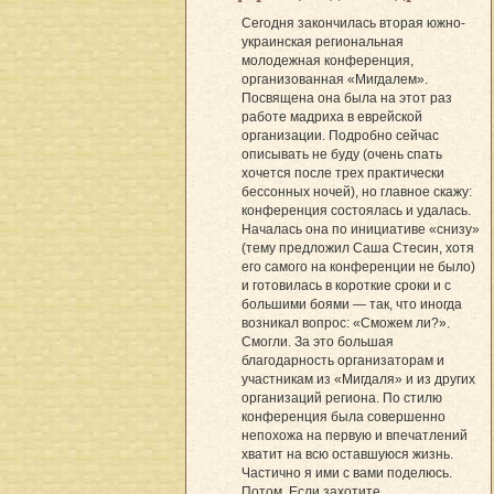
Сегодня закончилась вторая южно-
украинская региональная
молодежная конференция,
организованная «Мигдалем».
Посвящена она была на этот раз
работе мадриха в еврейской
организации. Подробно сейчас
описывать не буду (очень спать
хочется после трех практически
бессонных ночей), но главное скажу:
конференция состоялась и удалась.
Началась она по инициативе «снизу»
(тему предложил Саша Стесин, хотя
его самого на конференции не было)
и готовилась в короткие сроки и с
большими боями — так, что иногда
возникал вопрос: «Сможем ли?».
Смогли. За это большая
благодарность организаторам и
участникам из «Мигдаля» и из других
организаций региона. По стилю
конференция была совершенно
непохожа на первую и впечатлений
хватит на всю оставшуюся жизнь.
Частично я ими с вами поделюсь.
Потом. Если захотите.