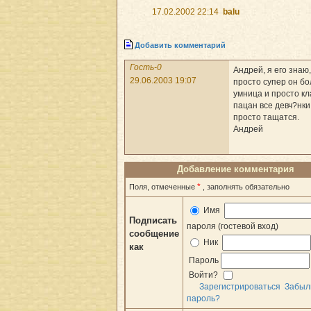
17.02.2002 22:14
balu
Добавить комментарий
Гость-0
Андрей, я его знаю,
29.06.2003 19:07
просто супер он б
умница и просто к
пацан все девч?нки
просто тащатся.
Андрей
Добавление комментария
*
Поля, отмеченные
, заполнять обязательно
Имя
Подписать
пароля (гостевой вход)
сообщение
Ник
как
Пароль
Войти?
Зарегистрироваться
Забыл
пароль?