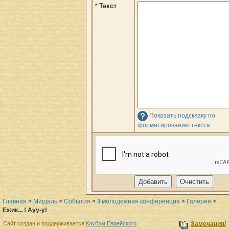
Текст
*
Показать подсказку по
форматированию текста
Главная
>
Мигдаль
>
События
>
II молодежная конференция
>
Галерея
>
Ежик... ! Ауу-у!
Сайт создан и поддерживается
Клубом Еврейского
Замечания/