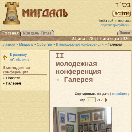
Чтобы войти, сначала
зарегистрируйтесь
.
24 ава 5786 / 7 августа 2026
Главная
>
Мигдаль
>
События
>
II молодежная конференция
>
Галерея
II
К разделу
«События»
молодежная
II молодежная
конференция
конференция
Новости
- Галерея
Галерея
Сортировать
по дате
|
по рейтингу
стр.
из 2