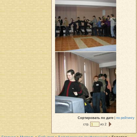
Сортировать
по дате
|
по рейтингу
стр.
из 2