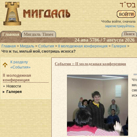
Чтобы войти, сначала
зарегистрируйтесь
.
24 ава 5786 / 7 августа 2026
Главная
>
Мигдаль
>
События
>
II молодежная конференция
>
Галерея
>
Что ж ты, милый мой, смотришь искоса?
К разделу
События :: II молодежная конференция
«События»
II молодежная
Чт
конференция
ми
Новости
см
Галерея
ис