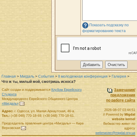
Показать подсказку по
форматированию текста
Главная
>
Мигдаль
>
События
>
II молодежная конференция
>
Галерея
>
Что ж ты, милый мой, смотришь искоса?
Сайт создан и поддерживается
Клубом Еврейского
Замечания/
Студента
предложения
Международного Еврейского Общинного Центра
по работе сайта
«Мигдаль»
.
2026-08-07 03:44:51
Адрес:
г.
Одесса
,
ул. Малая Арнаутская, 46-а.
// Powered by
Migdal
Тел.:
(+38 048) 770-18-69
,
(+38 048) 770-18-61
.
website kernel
Председатель правления
центра
«Мигдаль»
—
Кира
Вебмастер живет по
Верховская
.
адресу
webmaster@migdal.org.ua