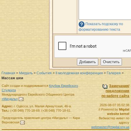
Показать подсказку по
форматированию текста
Главная
>
Мигдаль
>
События
>
II молодежная конференция
>
Галерея
>
Массаж шеи
Сайт создан и поддерживается
Клубом Еврейского
Замечания/
Студента
предложения
Международного Еврейского Общинного Центра
по работе сайта
«Мигдаль»
.
2026-08-07 05:02:38
Адрес:
г.
Одесса
,
ул. Малая Арнаутская, 46-а.
// Powered by
Migdal
Тел.:
(+38 048) 770-18-69
,
(+38 048) 770-18-61
.
website kernel
Председатель правления
центра
«Мигдаль»
—
Кира
Вебмастер живет по
Верховская
.
адресу
webmaster@migdal.org.ua