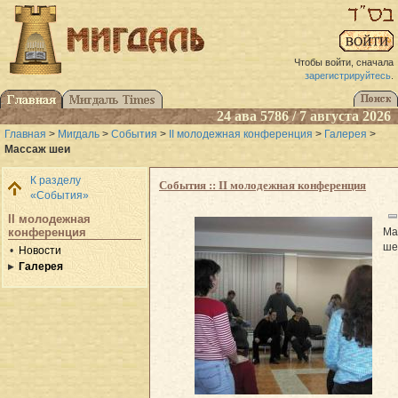
Чтобы войти, сначала
зарегистрируйтесь
.
24 ава 5786 / 7 августа 2026
Главная
>
Мигдаль
>
События
>
II молодежная конференция
>
Галерея
>
Массаж шеи
К разделу
События :: II молодежная конференция
«События»
II молодежная
Ма
конференция
ше
Новости
Галерея