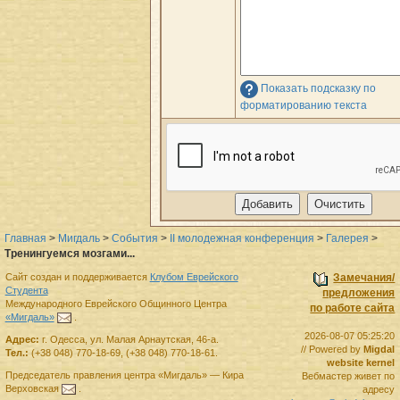
Показать подсказку по
форматированию текста
Главная
>
Мигдаль
>
События
>
II молодежная конференция
>
Галерея
>
Тренингуемся мозгами...
Сайт создан и поддерживается
Клубом Еврейского
Замечания/
Студента
предложения
Международного Еврейского Общинного Центра
по работе сайта
«Мигдаль»
.
2026-08-07 05:25:20
Адрес:
г.
Одесса
,
ул. Малая Арнаутская, 46-а.
// Powered by
Migdal
Тел.:
(+38 048) 770-18-69
,
(+38 048) 770-18-61
.
website kernel
Председатель правления
центра
«Мигдаль»
—
Кира
Вебмастер живет по
Верховская
.
адресу