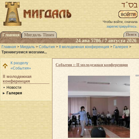
Чтобы войти, сначала
зарегистрируйтесь
.
24 ава 5786 / 7 августа 2026
Главная
>
Мигдаль
>
События
>
II молодежная конференция
>
Галерея
>
Тренингуемся мозгами...
К разделу
События :: II молодежная конференция
«События»
II молодежная
конференция
Новости
Галерея