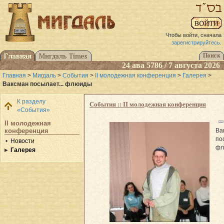
Чтобы войти, сначала
зарегистрируйтесь
.
24 ава 5786 / 7 августа 2026
Главная
>
Мигдаль
>
События
>
II молодежная конференция
>
Галерея
>
Ваксман посылает... флюиды
К разделу
События :: II молодежная конференция
«События»
II молодежная
Ва
конференция
по
Новости
фл
Галерея