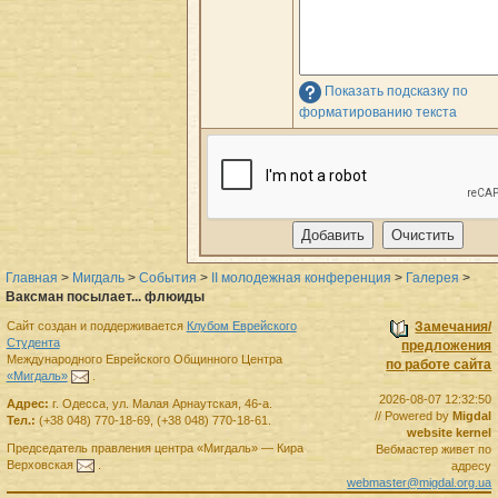
Показать подсказку по
форматированию текста
Главная
>
Мигдаль
>
События
>
II молодежная конференция
>
Галерея
>
Ваксман посылает... флюиды
Сайт создан и поддерживается
Клубом Еврейского
Замечания/
Студента
предложения
Международного Еврейского Общинного Центра
по работе сайта
«Мигдаль»
.
2026-08-07 12:32:50
Адрес:
г.
Одесса
,
ул. Малая Арнаутская, 46-а.
// Powered by
Migdal
Тел.:
(+38 048) 770-18-69
,
(+38 048) 770-18-61
.
website kernel
Председатель правления
центра
«Мигдаль»
—
Кира
Вебмастер живет по
Верховская
.
адресу
webmaster@migdal.org.ua