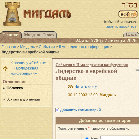
Чтобы войти, сначала
зарегистрируйтесь
.
24 ава 5786 / 7 августа 2026
Главная
>
Мигдаль
>
События
>
II молодежная конференция
>
Лидерство в еврейской общине
К разделу «События
События :: II молодежная конференция
:: II молодежная
Лидерство в еврейской
конференция»
общине
Оглавление
Читать книгу
Обложка
30.12.2003 13:09
Мигдаль
Вся книга для печати
Добавить комментарий
Добавление комментария
*
Поля, отмеченные
, заполнять обязательно