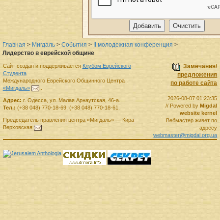
Главная
>
Мигдаль
>
События
>
II молодежная конференция
>
Лидерство в еврейской общине
Сайт создан и поддерживается
Клубом Еврейского
Замечания/
Студента
предложения
Международного Еврейского Общинного Центра
по работе сайта
«Мигдаль»
.
2026-08-07 01:23:35
Адрес:
г.
Одесса
,
ул. Малая Арнаутская, 46-а.
// Powered by
Migdal
Тел.:
(+38 048) 770-18-69
,
(+38 048) 770-18-61
.
website kernel
Председатель правления
центра
«Мигдаль»
—
Кира
Вебмастер живет по
Верховская
.
адресу
webmaster@migdal.org.ua