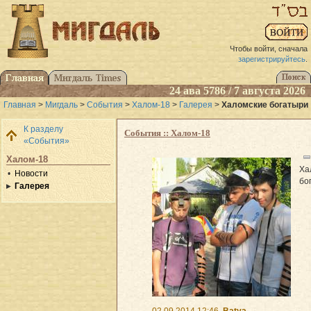
Чтобы войти, сначала
зарегистрируйтесь
.
24 ава 5786 / 7 августа 2026
Главная
>
Мигдаль
>
События
>
Халом-18
>
Галерея
>
Халомские богатыри
К разделу
События :: Халом-18
«События»
Халом-18
Ха
Новости
бо
Галерея
02.09.2014 12:46
Batya