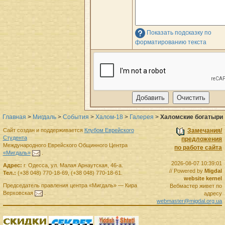
Показать подсказку по
форматированию текста
Главная
>
Мигдаль
>
События
>
Халом-18
>
Галерея
>
Халомские богатыри
Сайт создан и поддерживается
Клубом Еврейского
Замечания/
Студента
предложения
Международного Еврейского Общинного Центра
по работе сайта
«Мигдаль»
.
2026-08-07 10:39:01
Адрес:
г.
Одесса
,
ул. Малая Арнаутская, 46-а.
// Powered by
Migdal
Тел.:
(+38 048) 770-18-69
,
(+38 048) 770-18-61
.
website kernel
Председатель правления
центра
«Мигдаль»
—
Кира
Вебмастер живет по
Верховская
.
адресу
webmaster@migdal.org.ua