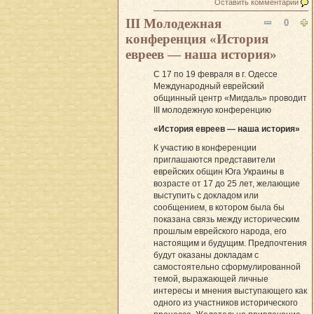
Оставить комментарий
III Молодежная
0
конференция «История
евреев — наша история»
С 17 по 19 февраля в г. Одессе
Международный еврейский
общинный центр «Мигдаль» проводит
III молодежную конференцию
«История евреев — наша история»
К участию в конференции
приглашаются представители
еврейских общин Юга Украины в
возрасте от 17 до 25 лет, желающие
выступить с докладом или
сообщением, в котором была бы
показана связь между историческим
прошлым еврейского народа, его
настоящим и будущим. Предпочтения
будут оказаны докладам с
самостоятельно сформулированной
темой, выражающей личные
интересы и мнения выступающего как
одного из участников исторического