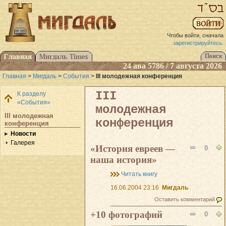
Чтобы войти, сначала
зарегистрируйтесь
.
24 ава 5786 / 7 августа 2026
Главная
>
Мигдаль
>
События
>
III молодежная конференция
III
К разделу
«События»
молодежная
III молодежная
конференция
конференция
Новости
Галерея
«История евреев —
0
наша история»
Читать книгу
16.06.2004 23:16
Мигдаль
Оставить комментарий
+10 фотографий
0