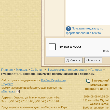
Показать подсказку по
форматированию текста
Главная
>
Мигдаль
>
События
>
III молодежная конференция
>
Галерея
>
Руководитель конференции чутко прислушивается к докладам.
Сайт создан и поддерживается
Клубом Еврейского
Замечания/
Студента
предложения
Международного Еврейского Общинного Центра
по работе сайта
«Мигдаль»
.
2026-08-09 04:34:00
Адрес:
г.
Одесса
,
ул. Малая Арнаутская, 46-а.
// Powered by
Migdal
Тел.:
(+38 048) 770-18-69
,
(+38 048) 770-18-61
.
website kernel
Председатель правления
центра
«Мигдаль»
—
Кира
Вебмастер живет по