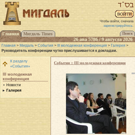
Чтобы войти, сначала
зарегистрируйтесь
.
26 ава 5786 / 9 августа 2026
Главная
>
Мигдаль
>
События
>
III молодежная конференция
>
Галерея
>
Руководитель конференции чутко прислушивается к докладам.
К разделу
События :: III молодежная конференция
«События»
III молодежная
конференция
Новости
Галерея