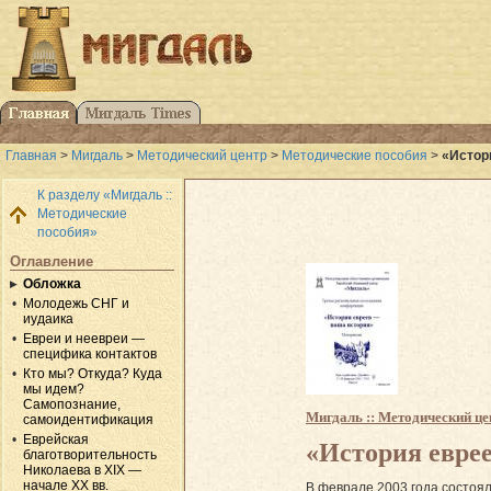
Главная
>
Мигдаль
>
Методический центр
>
Методические пособия
>
«Истор
К разделу «Мигдаль ::
Методические
пособия»
Оглавление
Обложка
Молодежь СНГ и
иудаика
Евреи и неевреи —
специфика контактов
Кто мы? Откуда? Куда
мы идем?
Самопознание,
Мигдаль :: Методический це
самоидентификация
Еврейская
«История евре
благотворительность
Николаева в ХIХ —
начале XX вв.
В феврале 2003 года состоя