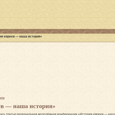
ия евреев — наша история»
нтр
ев — наша история»
лась третья региональная молодёжная конференция «История евреев — наш