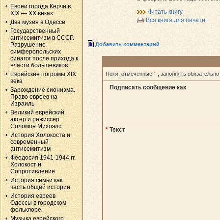
Евреи города Керчи в
Читать книгу
XIX — XX веках
Вся книга для печати
Два музея в Одессе
Государственный
антисемитизм в СССР.
Разрушение
Добавить комментарий
симферопольских
синагог после прихода к
власти большевиков
*
Еврейские погромы XIX
Поля, отмеченные
, заполнять обязательно
века
Подписать сообщение как
Зарождение сионизма.
Право евреев на
Израиль
Великий еврейский
актер и режиссер
Соломон Михоэлс
*
Текст
История Холокоста и
современный
антисемитизм
Феодосия 1941-1944 гг.
Холокост и
Сопротивление
История семьи как
часть общей истории
История евреев
Одессы в городском
фольклоре
Музыка еврейского