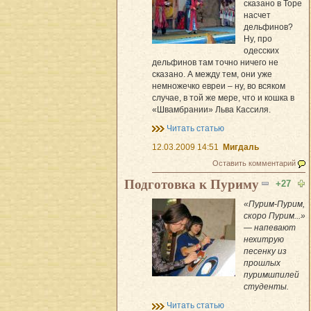
сказано в Торе
насчет
дельфинов?
Ну, про
одесских
дельфинов там точно ничего не
сказано. А между тем, они уже
немножечко евреи – ну, во всяком
случае, в той же мере, что и кошка в
«Швамбрании» Льва Кассиля.
Читать статью
12.03.2009 14:51
Мигдаль
Оставить комментарий
Подготовка к Пуриму
+27
«Пурим-Пурим,
скоро Пурим...»
— напевают
нехитрую
песенку из
прошлых
пуримшпилей
студенты.
Читать статью