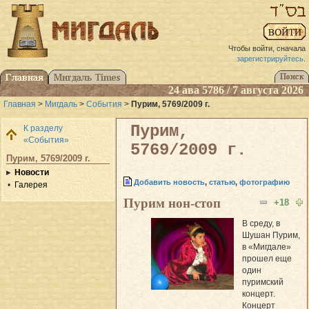
Чтобы войти, сначала
зарегистрируйтесь
.
24 ава 5786 / 7 августа 2026
Главная
>
Мигдаль
>
События
>
Пурим, 5769/2009 г.
Пурим,
К разделу
«События»
5769/2009 г.
Пурим, 5769/2009 г.
Новости
Добавить новость
,
статью
,
фотографию
Галерея
Пурим нон-стоп
+18
В среду, в
Шушан Пурим,
в «Мигдале»
прошел еще
один
пуримский
концерт.
Концерт