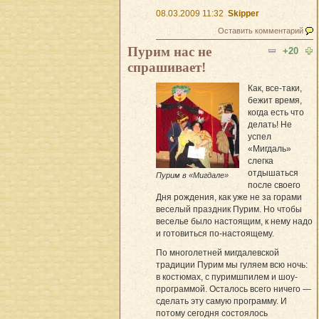
08.03.2009 11:32
Skipper
Оставить комментарий
Пурим нас не
+20
спрашивает!
Как, все-таки,
бежит время,
когда есть что
делать! Не
успел
«Мигдаль»
слегка
отдышаться
Пурим в «Мигдале»
после своего
Дня рождения, как уже не за горами
веселый праздник Пурим. Но чтобы
веселье было настоящим, к нему надо
и готовиться по-настоящему.
По многолетней мигдалевской
традиции Пурим мы гуляем всю ночь:
в костюмах, с пуримшпилем и шоу-
программой. Осталось всего ничего —
сделать эту самую программу. И
потому сегодня состоялось