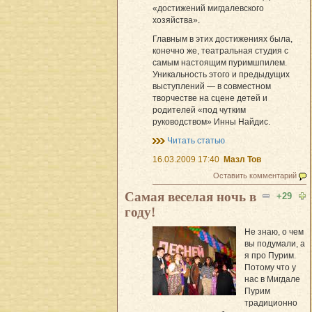
«достижений мигдалевского
хозяйства».
Главным в этих достижениях была,
конечно же, театральная студия с
самым настоящим пуримшпилем.
Уникальность этого и предыдущих
выступлений — в совместном
творчестве на сцене детей и
родителей «под чутким
руководством» Инны Найдис.
Читать статью
16.03.2009 17:40
Мазл Тов
Оставить комментарий
Самая веселая ночь в
+29
году!
Не знаю, о чем
вы подумали, а
я про Пурим.
Потому что у
нас в Мигдале
Пурим
традиционно