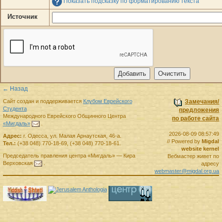
Показать подсказку по форматированию текста
Источник
← Назад
Сайт создан и поддерживается
Клубом Еврейского
Замечания/
Студента
предложения
Международного Еврейского Общинного Центра
по работе сайта
«Мигдаль»
.
2026-08-09 08:57:49
Адрес:
г.
Одесса
,
ул. Малая Арнаутская, 46-а.
// Powered by
Migdal
Тел.:
(+38 048) 770-18-69
,
(+38 048) 770-18-61
.
website kernel
Председатель правления
центра
«Мигдаль»
—
Кира
Вебмастер живет по
Верховская
.
адресу
webmaster@migdal.org.ua