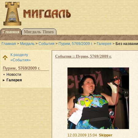
Главная
>
Мигдаль
>
События
>
Пурим, 5769/2009 г.
>
Галерея
>
Без назван
К разделу
События :: Пурим, 5769/2009 г.
«События»
Пурим, 5769/2009 г.
Новости
Галерея
12.03.2009 15:04
Skipper