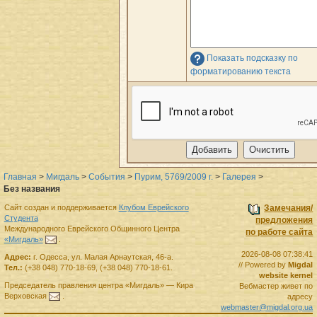
Показать подсказку по
форматированию текста
Главная
>
Мигдаль
>
События
>
Пурим, 5769/2009 г.
>
Галерея
>
Без названия
Сайт создан и поддерживается
Клубом Еврейского
Замечания/
Студента
предложения
Международного Еврейского Общинного Центра
по работе сайта
«Мигдаль»
.
2026-08-08 07:38:41
Адрес:
г.
Одесса
,
ул. Малая Арнаутская, 46-а.
// Powered by
Migdal
Тел.:
(+38 048) 770-18-69
,
(+38 048) 770-18-61
.
website kernel
Председатель правления
центра
«Мигдаль»
—
Кира
Вебмастер живет по
Верховская
.
адресу
webmaster@migdal.org.ua