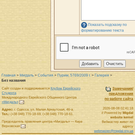
Показать подсказку по
форматированию текста
Главная
>
Мигдаль
>
События
>
Пурим, 5769/2009 г.
>
Галерея
>
Без названия
Сайт создан и поддерживается
Клубом Еврейского
Замечания/
Студента
предложения
Международного Еврейского Общинного Центра
по работе сайта
«Мигдаль»
.
2026-08-08 02:41:18
Адрес:
г.
Одесса
,
ул. Малая Арнаутская, 46-а.
// Powered by
Migdal
Тел.:
(+38 048) 770-18-69
,
(+38 048) 770-18-61
.
website kernel
Председатель правления
центра
«Мигдаль»
—
Кира
Вебмастер живет по
Верховская
.
адресу
webmaster@migdal.org.ua