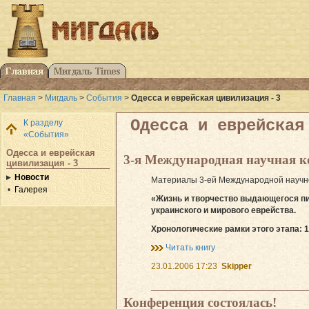
Главная
>
Мигдаль
>
События
>
Одесса и еврейская цивилизация - 3
Одесса и еврейская
К разделу
«События»
Одесса и еврейская
3-я Международная научная к
цивилизация - 3
Новости
Материалы 3-ей Международной научной
Галерея
«Жизнь и творчество выдающегося пис
украинского и мирового еврейства.
Хронологические рамки этого этапа: 
Читать книгу
23.01.2006 17:23
Skipper
Конференция состоялась!