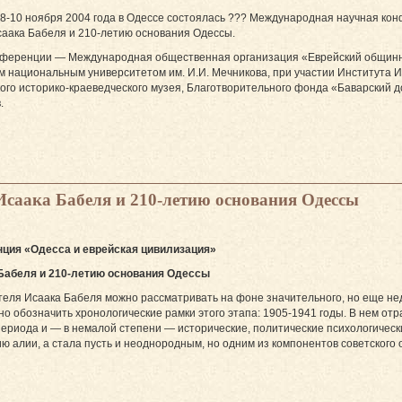
8-10 ноября 2004 года в Одессе состоялась ??? Международная научная ко
аака Бабеля и 210-летию основания Одессы.
нференции — Международная общественная организация «Еврейский общинный
м национальным университетом им. И.И. Мечникова, при участии Института И
кого историко-краеведческого музея, Благотворительного фонда «Баварский д
.
Исаака Бабеля и 210-летию основания Одессы
ция «Одесса и еврейская цивилизация»
 Бабеля и 210-летию основания Одессы
еля Исаака Бабеля можно рассматривать на фоне значительного, но еще недо
жно обозначить хронологические рамки этого этапа: 1905-1941 годы. В нем о
ериода и — в немалой степени — исторические, политические психологически
ю алии, а стала пусть и неоднородным, но одним из компонентов советского 