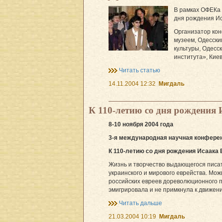
В рамках ОФЕКа 
дня рождения Ис
Организатор ко
музеем, Одесски
культуры, Одесс
института», Киев
Читать статью
14.11.2004 12:32
Мигдаль
К 110-летию со дня рождения 
8-10 ноября 2004 года
3-я международная научная конферен
К 110-летию со дня рождения Исаака
Жизнь и творчество выдающегося писат
украинского и мирового еврейства. Мо
российских евреев дореволюционного п
эмигрировала и не примкнула к движени
Читать дальше
21.03.2004 10:19
Мигдаль