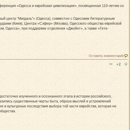
нференция «Одесса и еврейская цивилизация», посвященная 110-летию со
 центр “Мигдаль”» (Одесса), совместно с Одесским Литературным
удаики (Киев), Центра «Сэфер» (Москва), Одесского общества еврейской
ом, Одесса», при поддержке отделения «Джойнт», а также «Гете-
Оставить комментарий
+2
статочно изученного и осознанного этапа в истории российского,
тразились существенные черты быта, образа мыслей и устремлений
е и культурные последствия выбора той части еврейства, которая не
общества.