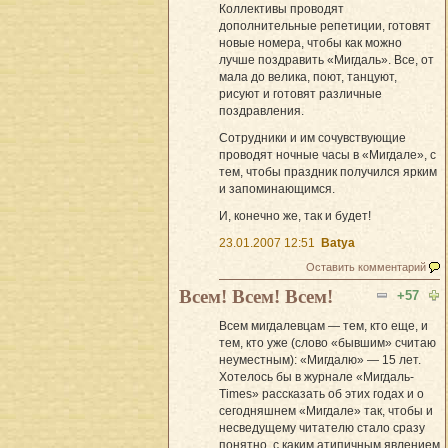
Коллективы проводят
дополнительные репетиции, готовят
новые номера, чтобы как можно
лучше поздравить «Мигдаль». Все, от
мала до велика, поют, танцуют,
рисуют и готовят различные
поздравления.
Сотрудники и им сочувствующие
проводят ночные часы в «Мигдале», с
тем, чтобы праздник получился ярким
и запоминающимся.
И, конечно же, так и будет!
23.01.2007 12:51
Batya
Оставить комментарий
Всем! Всем! Всем!
+57
Всем мигдалевцам — тем, кто еще, и
тем, кто уже (слово «бывшим» считаю
неуместным): «Мигдалю» — 15 лет.
Хотелось бы в журнале «Мигдаль-
Times» рассказать об этих годах и о
сегодняшнем «Мигдале» так, чтобы и
несведущему читателю стало сразу
понятно, с каким атипичным явлением