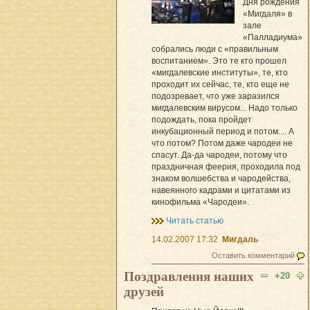
Дня рождения
«Мигдаля» в
зале
«Палладиума»
собрались люди с «правильным
воспитанием». Это те кто прошел
«мигдалевские институты», те, кто
проходит их сейчас, те, кто еще не
подозревает, что уже заразился
мигдалевским вирусом... Надо только
подождать, пока пройдет
инкубационный период и потом.... А
что потом? Потом даже чародеи не
спасут. Да-да чародеи, потому что
праздничная феерия, проходила под
знаком волшебства и чародейства,
навеянного кадрами и цитатами из
кинофильма «Чародеи».
Читать статью
14.02.2007 17:32
Мигдаль
Оставить комментарий
Поздравления наших
+20
друзей