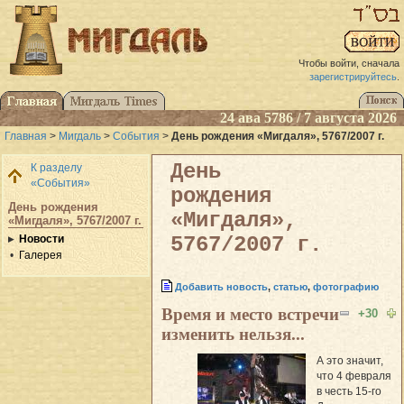
Чтобы войти, сначала
зарегистрируйтесь
.
24 ава 5786 / 7 августа 2026
Главная
>
Мигдаль
>
События
>
День рождения «Мигдаля», 5767/2007 г.
День
К разделу
«События»
рождения
День рождения
«Мигдаля»,
«Мигдаля», 5767/2007 г.
Новости
5767/2007 г.
Галерея
Добавить новость
,
статью
,
фотографию
Время и место встречи
+30
изменить нельзя...
А это значит,
что 4 февраля
в честь 15-го