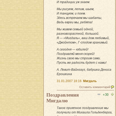
И традиции уж знаем.
Мы рисуем, лепим, шьем,
И танцуем, и поем.
Здесь встречаем мы шабаты,
Ведь евреи мы, ребята!
Мы живем семьей одной,
разновозрастной, большой.
Я — «Мигдаль», ваш дом любимый,
«Джойнтом», Г-сподом хранимый.
А сегодня — юбилей!
Поздравляй меня скорей!
Жизнь свою мы строим сами.
Пусть же радость будет с нами!
А. Левит-Вайнгауз, бабушка Дениса
Ерошкина
31.01.2007 18:16
Мигдаль
Оставить комментарий
Поздравления
+30
Мигдалю
Такое приятное поздравление мы
получили от Михаила Гольденберга,