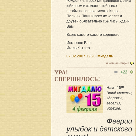
Рождения, и всех мигдалевцев с этим
юбилеем и желаю, чтобы все
необыкновенные мечты Киры,
Полины, Тани и всех их коллег и
друзей обязательно сбылись. Удачи
Вам!
Всего самого-самого хорошего,
Искренне Ваш
Игаль Котлер
07.02.2007 12:20
Мигдаль
4 комментария
УРА!
+22
СВЕРШИЛОСЬ!
Нам - 15!!!
Чтоб счастья,
здоровья,
веселья,
успехов,
Феерии
улыбок и детского