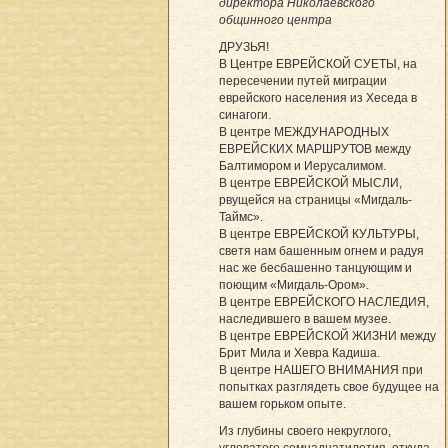
директора Николаевского
общинного центра
ДРУЗЬЯ!
В Центре ЕВРЕЙСКОЙ СУЕТЫ, на
пересечении путей миграции
еврейского населения из Хеседа в
синагоги.
В центре МЕЖДУНАРОДНЫХ
ЕВРЕЙСКИХ МАРШРУТОВ между
Балтимором и Иерусалимом.
В центре ЕВРЕЙСКОЙ МЫСЛИ,
рвущейся на страницы «Мигдаль-
Таймс».
В центре ЕВРЕЙСКОЙ КУЛЬТУРЫ,
светя нам башенным огнем и радуя
нас же бесбашенно танцующим и
поющим «Мигдаль-Ором».
В центре ЕВРЕЙСКОГО НАСЛЕДИЯ,
наследившего в вашем музее.
В центре ЕВРЕЙСКОЙ ЖИЗНИ между
Брит Мила и Хевра Кадиша.
В центре НАШЕГО ВНИМАНИЯ при
попытках разглядеть свое будущее на
вашем горьком опыте.
Из глубины своего некруглого,