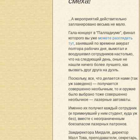
смеха!
...А мероприятий действительно
запланировано весьма не мало.
Гала-концерт в "Палладиуме", финал
которого вы уже
можете разглядеть
тут
, занявший по времени аккурат
полтора рабочих дня, вымотал и
воодушевил сотрудников настолько,
что на следующий день, оные не
нашли ничего более лучшего, как
вызвать друг друга на дуэль.
Поскольку, все, что делается нами (так
уж заведено) — получается
совершенно необычным, то и оружие
было выбрано тоже совершенно
необычное — лазерные автоматы.
Именно их получил каждый сотрудник
(и примкнувший у ним студент, куда уж
без), вместе с неограниченным
боезапасом лазерных патронов.
Замдиректора Мигдаля, директор
Мазл Това, преподаватели, секретарь,