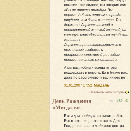
угловатого семнадцатилетия, откуда
нам все-таки виднее, мы говорим вам:
«Вы не просто молодцы. Вы —
первые. А быть первыми гораздо
труднее, чем быть в центре. Так
держать! Держать нежной и
неотвратимой женской хваткой, на
которую способны только еврейские
женщины.
Держать привлекательностью и
нежностью, любовью и
профессионализмом (при любом
понимании этого сочетания) »
.
А мы вас любим и всегда готовы
поддержать и помочь. Да и ближе нас,
даже по расстоянию, у вас никого нет.
31.01.2007 17:52
Мигдаль
Оставить комментарий
День Рождения
+32
«Мигдаля»
В эти дни в «Мигдале» кипит работа.
Все в поте лица готовятся ко Дню
Рождения нашего любимого центра.