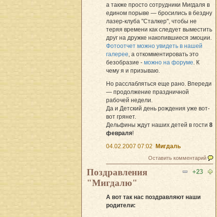
а также просто сотрудники Мигдаля в
едином порыве — бросились в бездну
лазер-клуба "Сталкер", чтобы не
теряя времени как следует выместить
друг на дружке накопившиеся эмоции.
Фотоотчет можно увидеть в нашей
галерее
, а откомментировать это
безобразие -
можно на форуме
. К
чему я и призываю.
Но расслабляться еще рано. Впереди
— продолжение праздничной
рабочей недели.
Да и Детский день рождения уже вот-
вот грянет.
Дельфины ждут наших детей в гости
8
февраля
!
04.02.2007 07:02
Мигдаль
Оставить комментарий
Поздравления
+23
"Мигдалю"
А вот так нас поздравляют наши
родители: