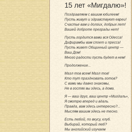
15 лет «Мигдалю»!
Поздравляем с вашим юбилеем!
Пусть живут и здравствуют евреи!
Счастье вам и долгих, добрых лет!
Вашей доброте преграды нет!
Пусть гордится вами вся Одесса!
Дифирамбы вам споет и пресса!
Пусть живет Общинный центр —
Ваш Дом!
Много радости пусть будет в нем!
Продолжение...
Мазл тов всем! Мазл тов!
Кто тут праздновать готов?
С вами мы давно знакомы,
Не в гостях вы здесь, а дома.
Я — ваш друг, ваш центр «Мигдаль»,
Я смотрю вперед и вдаль.
Правда, вам здесь интересно?...
Мыслям вашим здесь не тесно.
Есть любой, по вкусу, клуб.
Выбирай, который люб?
Мы английский изучаем