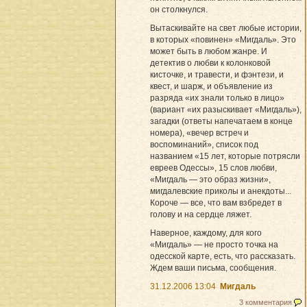
он столкнулся.
Вытаскивайте на свет любые истории,
в которых «повинен» «Мигдаль». Это
может быть в любом жанре. И
детектив о любви к колонковой
кисточке, и травести, и фэнтези, и
квест, и шарж, и объявление из
разряда «их знали только в лицо»
(вариант «их разыскивает «Мигдаль»),
загадки (ответы напечатаем в конце
номера), «вечер встреч и
воспоминаний», список под
названием «15 лет, которые потрясли
евреев Одессы», 15 слов любви,
«Мигдаль — это образ жизни»,
мигдалевские приколы и анекдоты...
Короче — все, что вам взбредет в
голову и на сердце ляжет.
Наверное, каждому, для кого
«Мигдаль» — не просто точка на
одесской карте, есть, что рассказать.
Ждем ваши письма, сообщения.
31.12.2006 13:04
Мигдаль
3 комментария