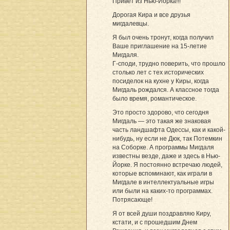
Привет из Нью-Йорка!!!
Дорогая Кира и все друзья
мигдалевцы.
Я был очень тронут, когда получил
Ваше приглашение на 15-летие
Мигдаля.
Г-споди, трудно поверить, что прошло
столько лет с тех исторических
посиделок на кухне у Киры, когда
Мигдаль рождался. А классное тогда
было время, романтическое.
Это просто здорово, что сегодня
Мигдаль — это такая же знаковая
часть ландшафта Одессы, как и какой-
нибудь, ну если не Дюк, так Потемкин
на Соборке. А программы Мигдаля
известны везде, даже и здесь в Нью-
Йорке. Я постоянно встречаю людей,
которые вспоминают, как играли в
Мигдале в интеллектуальные игры
или были на каких-то программах.
Потрясающе!
Я от всей души поздравляю Киру,
кстати, и с прошедшим Днем