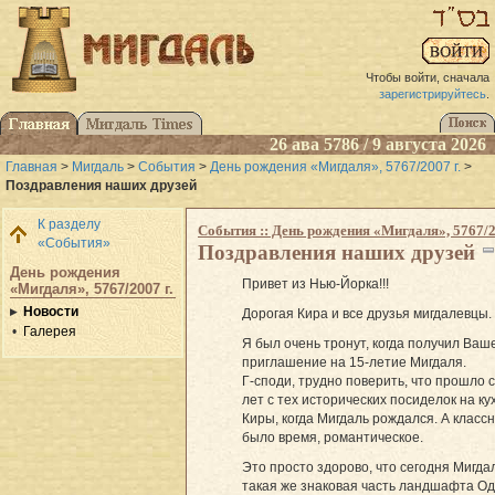
Чтобы войти, сначала
зарегистрируйтесь
.
26 ава 5786 / 9 августа 2026
Главная
>
Мигдаль
>
События
>
День рождения «Мигдаля», 5767/2007 г.
>
Поздравления наших друзей
К разделу
События :: День рождения «Мигдаля», 5767/2
«События»
Поздравления наших друзей
День рождения
Привет из Нью-Йорка!!!
«Мигдаля», 5767/2007 г.
Новости
Дорогая Кира и все друзья мигдалевцы.
Галерея
Я был очень тронут, когда получил Ваш
приглашение на 15-летие Мигдаля.
Г-споди, трудно поверить, что прошло 
лет с тех исторических посиделок на ку
Киры, когда Мигдаль рождался. А классн
было время, романтическое.
Это просто здорово, что сегодня Мигда
такая же знаковая часть ландшафта Од