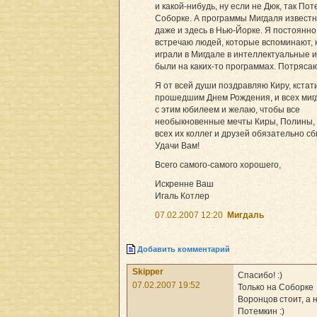
и какой-нибудь, ну если не Дюк, так По
Соборке. А программы Мигдаля известн
даже и здесь в Нью-Йорке. Я постоянно
встречаю людей, которые вспоминают, 
играли в Мигдале в интеллектуальные 
были на каких-то программах. Потряса
Я от всей души поздравляю Киру, кстати
прошедшим Днем Рождения, и всех миг
с этим юбилеем и желаю, чтобы все
необыкновенные мечты Киры, Полины, 
всех их коллег и друзей обязательно сб
Удачи Вам!
Всего самого-самого хорошего,
Искренне Ваш
Игаль Котлер
07.02.2007 12:20
Мигдаль
Добавить комментарий
Skipper
Спасибо! :)
07.02.2007 19:52
Только на Соборке
Воронцов стоит, а 
Потемкин :)