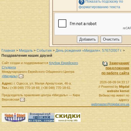
Показать подсказку по
форматированию текста
Главная
>
Мигдаль
>
События
>
День рождения «Мигдаля», 5767/2007 г.
>
Поздравления наших друзей
Сайт создан и поддерживается
Клубом Еврейского
Замечания/
Студента
предложения
Международного Еврейского Общинного Центра
по работе сайта
«Мигдаль»
.
2026-08-09 04:33:17
Адрес:
г.
Одесса
,
ул. Малая Арнаутская, 46-а.
// Powered by
Migdal
Тел.:
(+38 048) 770-18-69
,
(+38 048) 770-18-61
.
website kernel
Председатель правления
центра
«Мигдаль»
—
Кира
Вебмастер живет по
Верховская
.
адресу
webmaster@migdal.org.ua