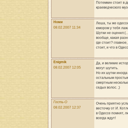
Потемкин стоит в д
краеведческого муз
Номи
Леша, ты же одессит
08.02.2007 11:34
юмором у тебя лаж
Шутки не оценил:(..
вообще, какая разн
где стоит? главное,
стоит, и что в Одессе
Enigmik
Да, и великие исто
08.02.2007 12:05
могут шутить.
Но их шутки иногда
остальным просты
смертным нескольк
седых волос. ;)
Гость-O
Очень приятно ус
08.02.2007 12:37
весточку от И. Котл
в Одессе помнят, л
всегда ждут!