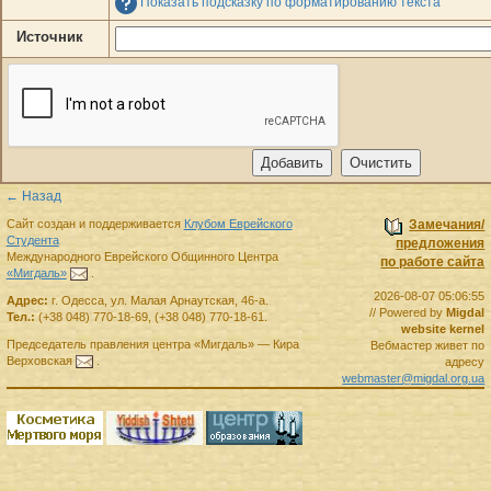
Показать подсказку по форматированию текста
Источник
← Назад
Сайт создан и поддерживается
Клубом Еврейского
Замечания/
Студента
предложения
Международного Еврейского Общинного Центра
по работе сайта
«Мигдаль»
.
2026-08-07 05:06:55
Адрес:
г.
Одесса
,
ул. Малая Арнаутская, 46-а.
// Powered by
Migdal
Тел.:
(+38 048) 770-18-69
,
(+38 048) 770-18-61
.
website kernel
Председатель правления
центра
«Мигдаль»
—
Кира
Вебмастер живет по
Верховская
.
адресу
webmaster@migdal.org.ua