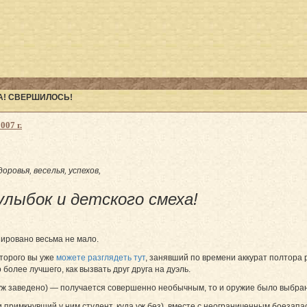
А! СВЕРШИЛОСЬ!
007 г.
оровья, веселья, успехов,
улыбок и детского смеха!
нировано весьма не мало.
оторого вы уже
можете разглядеть тут
, занявший по времени аккурат полтора 
более лучшего, как вызвать друг друга на дуэль.
ак уж заведено) — получается совершенно необычным, то и оружие было выб
 примкнувший у ним студент, куда уж без), вместе с неограниченным боезап