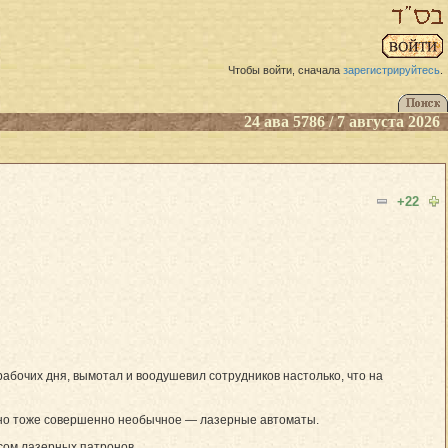
Чтобы войти, сначала
зарегистрируйтесь
.
24 ава 5786 / 7 августа 2026
+22
рабочих дня, вымотал и воодушевил сотрудников настолько, что на
рано тоже совершенно необычное — лазерные автоматы.
асом лазерных патронов.