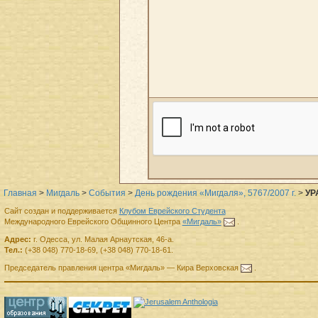
Главная
>
Мигдаль
>
События
>
День рождения «Мигдаля», 5767/2007 г.
>
УР
Сайт создан и поддерживается
Клубом Еврейского Студента
Международного Еврейского Общинного Центра
«Мигдаль»
.
Адрес:
г.
Одесса
,
ул. Малая Арнаутская, 46-а.
Тел.:
(+38 048) 770-18-69
,
(+38 048) 770-18-61
.
Председатель правления
центра
«Мигдаль»
—
Кира Верховская
.