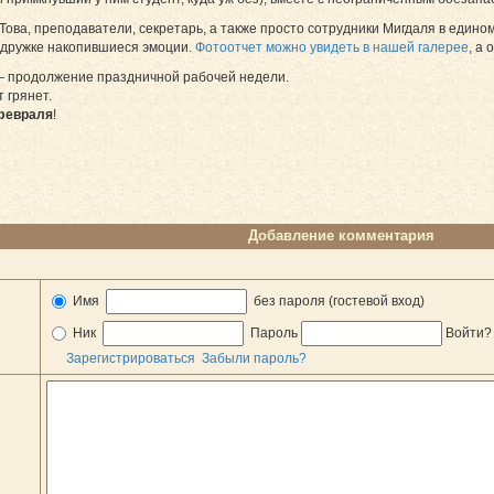
ова, преподаватели, секретарь, а также просто сотрудники Мигдаля в едином
а дружке накопившиеся эмоции.
Фотоотчет можно увидеть в нашей галерее
, а
— продолжение праздничной рабочей недели.
 грянет.
февраля
!
Добавление комментария
Имя
без пароля (гостевой вход)
Ник
Пароль
Войти
Зарегистрироваться
Забыли пароль?