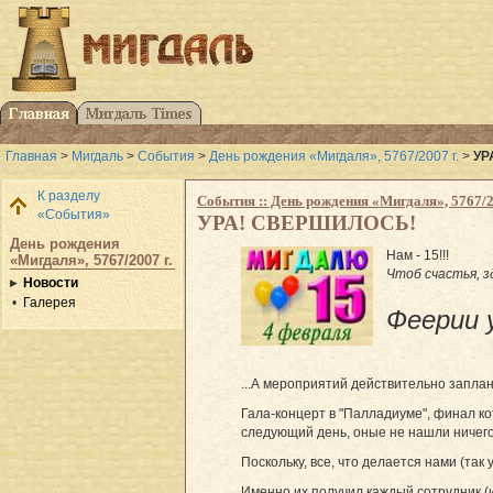
Главная
>
Мигдаль
>
События
>
День рождения «Мигдаля», 5767/2007 г.
>
УР
К разделу
События :: День рождения «Мигдаля», 5767/2
«События»
УРА! СВЕРШИЛОСЬ!
День рождения
Нам - 15!!!
«Мигдаля», 5767/2007 г.
Чтоб счастья, зд
Новости
Галерея
Феерии 
...А мероприятий действительно запла
Гала-концерт в "Палладиуме", финал к
следующий день, оные не нашли ничего 
Поскольку, все, что делается нами (т
Именно их получил каждый сотрудник (и