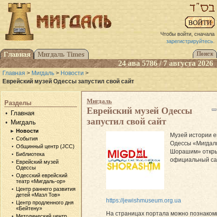
Чтобы войти, сначала
зарегистрируйтесь
.
24 ава 5786 / 7 августа 2026
Главная
>
Мигдаль
>
Новости
>
Еврейский музей Одессы запустил свой сайт
Мигдаль
Разделы
Еврейский музей Одессы
Главная
запустил свой сайт
Мигдаль
Новости
Музей истории е
События
Одессы «Мигдал
Общинный центр (JCC)
Шорашим» откры
Библиотека
официальный са
Еврейский музей
Одессы
Одесский еврейский
театр «Мигдаль-ор»
Центр раннего развития
детей «Мазл Тов»
https://jewishmuseum.org.ua
Центр продленного дня
«Бейтену»
На страницах портала можно познаком
Методический центр