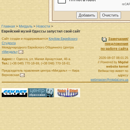
Главная
>
Мигдаль
>
Новости
>
Еврейский музей Одессы запустил свой сайт
Сайт создан и поддерживается
Клубом Еврейского
Замечания/
Студента
предложения
Международного Еврейского Общинного Центра
по работе сайта
«Мигдаль»
.
2026-08-07 08:01:25
Адрес:
г.
Одесса
,
ул. Малая Арнаутская, 46-а.
// Powered by
Migdal
Тел.:
(+38 048) 770-18-69
,
(+38 048) 770-18-61
.
website kernel
Председатель правления
центра
«Мигдаль»
—
Кира
Вебмастер живет по
Верховская
.
адресу
webmaster@migdal.org.ua