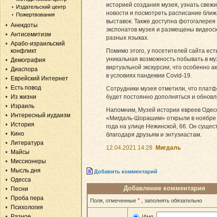
историей создания музея, узнать свеж
Издательский центр
новости и посмотреть расписание бли
Пожертвования
выставок. Также доступна фотогалерея
Анекдоты
экспонатов музея и размещены видеос
Антисемитизм
разных языках.
Арабо-израильский
конфликт
Помимо этого, у посетителей сайта ест
уникальная возможность побывать в му
Демография
виртуальной экскурсии, что особенно а
Диаспора
в условиях пандемии Covid-19.
Еврейский Интернет
Есть повод
Сотрудники музея отметили, что плат
Из жизни
будет постоянно дополняться и обновл
Израиль
Напомним, Музей истории евреев Одес
Интересный иудаизм
«Мигдаль-Шорашим» открыли в ноябре
История
года на улице Нежинской, 66. Он сущес
Кино
благодаря друзьям и энтузиастам.
Литература
12.04.2021 14:28
Мигдаль
Майсы
Миссионеры
Мысль дня
Добавить комментарий
Одесса
Добавление комментария
Песни
Проба пера
*
Поля, отмеченные
, заполнять обязательно
Психология
Разное
Имя