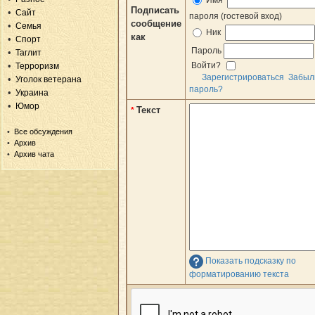
Подписать
Сайт
пароля (гостевой вход)
сообщение
Семья
Ник
как
Спорт
Пароль
Таглит
Войти?
Терроризм
Зарегистрироваться
Забыл
Уголок ветерана
пароль?
Украина
Юмор
Текст
*
Все обсуждения
Архив
Архив чата
Показать подсказку по
форматированию текста