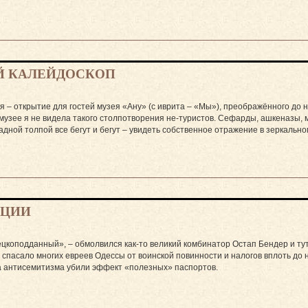
ИЙ КАЛЕЙДОСКОП
 – открытие для гостей музея «Ану» (с иврита – «Мы»), преображённого до
 музее я не видела такого столпотворения не-туристов. Сефарды, ашкеназы, 
адной толпой все бегут и бегут – увидеть собственное отражение в зеркальн
РЦИИ
цкоподданный», – обмолвился как-то великий комбинатор Остап Бендер и тут
спасало многих евреев Одессы от воинской повинности и налогов вплоть до 
 антисемитизма убили эффект «полезных» паспортов.