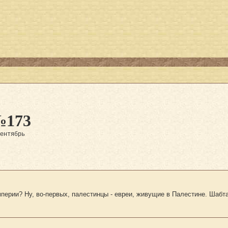
№173
сентябрь
перии? Ну, во-первых, палестинцы - евреи, живущие в Палестине. Шабта