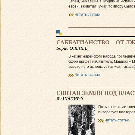
Евреи, бежавшие в Турцию из Испании
еврей, захватил Тунис, то впору был
Читать статью
САББАТИАНСТВО – ОТ Л
Борис ОЛЕНЕВ
В жизни еврейского народа последние
скоро придёт избавитель, Машиах – Ме
вместо него используется «с»; так ша
Читать статью
СВЯТАЯ ЗЕМЛЯ ПОД ВЛАСТ
Ян ШАПИРО
Пятьсот пять лет на
интересует нас гора
Читать статью