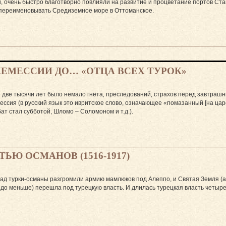
, очень быстро благотворно повлияли на развитие и процветание портов Ста
о переименовывать Средиземное море в Оттоманское.
ЖЕМЕССИИ ДО… «ОТЦА ВСЕХ ТУРОК»
 две тысячи лет было немало гнёта‚ преследований‚ страхов перед завтрашни
ссия (в русский язык это ивритское слово, означающее «помазанный [на царст
бат стал субботой, Шломо – Соломоном и т.д.).
ЬЮ ОСМАНОВ (1516-1917)
зад турки-османы разгромили армию мамлюков под Алеппо, и Святая Земля (а 
здо меньше) перешла под турецкую власть. И длилась турецкая власть четырес