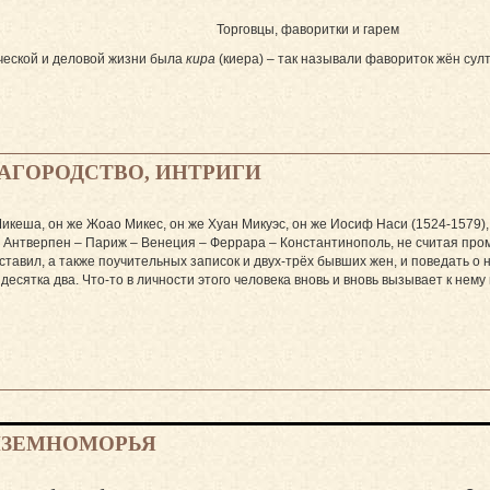
Торговцы, фаворитки и гарем
ческой и деловой жизни была
кира
(киера) – так называли фавориток жён су
АГОРОДСТВО, ИНТРИГИ
еша, он же Жоао Микес, он же Хуан Микуэс, он же Иосиф Наси (1524-1579), –
– Антверпен – Париж – Венеция – Феррара – Константинополь, не считая про
ставил, а также поучительных записок и двух-трёх бывших жен, и поведать о н
десятка два. Что-то в личности этого человека вновь и вновь вызывает к нему
ИЗЕМНОМОРЬЯ