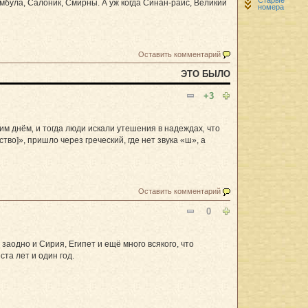
мбула, Салоник, Смирны. А уж когда Синан-раис, Великий
номера
Оставить комментарий
ЭТО БЫЛО
+3
м днём‚ и тогда люди искали утешения в надеждах‚ что
во]», пришло через греческий, где нет звука «ш», а
Оставить комментарий
0
заодно и Сирия, Египет и ещё много всякого, что
та лет и один год.