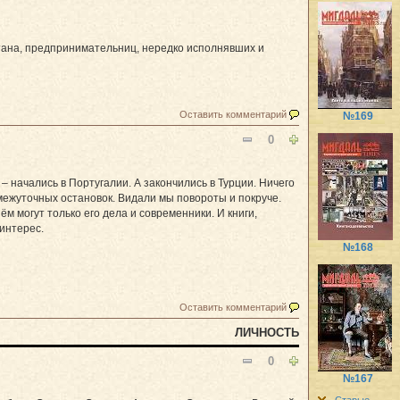
лтана, предпринимательниц, нередко исполнявших и
Оставить комментарий
№169
0
 начались в Португалии. А закончились в Турции. Ничего
межуточных остановок. Видали мы повороты и покруче.
ём могут только его дела и современники. И книги,
 интерес.
№168
Оставить комментарий
ЛИЧНОСТЬ
0
№167
Старые