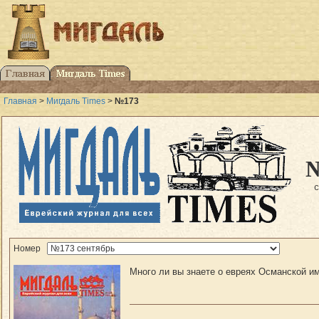
Главная
>
Мигдаль Times
>
№173
Номер
Много ли вы знаете о евреях Османской им