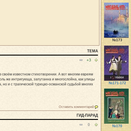
№173
ТЕМА
+3
 своём известном стихотворении. А вот многим евреям
толь же интригующа, запутанна и многослойна, как улицы
№171-172
а, но и с трагической турецко-османской судьбой многих
Оставить комментарий
ГИД-ПАРАД
0
№170