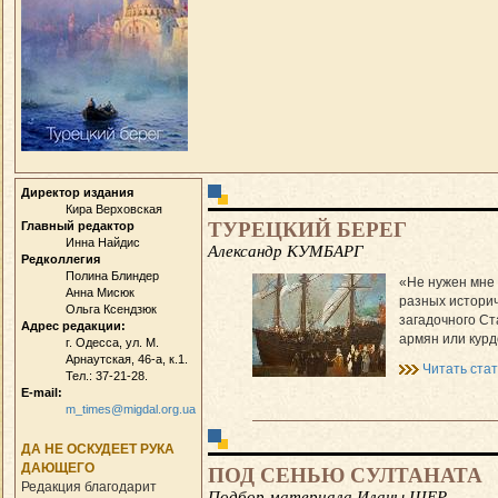
Директор издания
Кира Верховская
ТУРЕЦКИЙ БЕРЕГ
Главный редактор
Инна Найдис
Александр КУМБАРГ
Редколлегия
Полина Блиндер
«Не нужен мне 
Анна Мисюк
разных историч
Ольга Ксендзюк
загадочного Ст
Адрес редакции:
армян или курд
г. Одесса, ул. М.
Арнаутская, 46-а, к.1.
Читать ста
Тел.: 37-21-28.
E-mail:
m_times@migdal.org.ua
ДА НЕ ОСКУДЕЕТ РУКА
ДАЮЩЕГО
ПОД СЕНЬЮ СУЛТАНАТА
Редакция благодарит
Подбор материала Иланы ШЕР