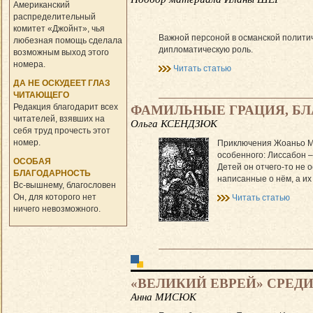
Американский
распределительный
комитет «Джойнт», чья
Важной персоной в османской полити
любезная помощь сделала
дипломатическую роль.
возможным выход этого
номера.
Читать статью
ДА НЕ ОСКУДЕЕТ ГЛАЗ
ЧИТАЮЩЕГО
Редакция благодарит всех
ФАМИЛЬНЫЕ ГРАЦИЯ, БЛ
читателей, взявших на
Ольга КСЕНДЗЮК
себя труд прочесть этот
номер.
Приключения Жоаньо Мик
особенного: Лиссабон 
ОСОБАЯ
Детей он отчего-то не о
БЛАГОДАРНОСТЬ
написанные о нём, а их 
Вс-вышнему, благословен
Он, для которого нет
Читать статью
ничего невозможного.
«ВЕЛИКИЙ ЕВРЕЙ» СРЕД
Анна МИСЮК