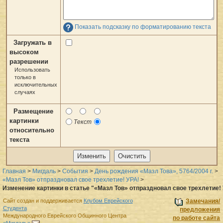
Показать подсказку по форматированию текста
Загружать в
высоком
разрешении
Использовать
только в
исключительных
случаях
Размещение
картинки
Текст
относительно
текста
Главная
>
Мигдаль
>
События
>
День рождения «Мазл Това», 5764/2004 г.
>
«Мазл Тов» отпраздновал свое трехлетие! УРА!
>
Изменение картинки в статье "«Мазл Тов» отпраздновал свое трехлетие! 
Сайт создан и поддерживается
Клубом Еврейского
Замечания/
Студента
предложения
Международного Еврейского Общинного Центра
по работе сайта