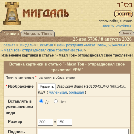
Чтобы войти, сначала
зарегистрируйтесь
.
25 ава 5786 / 8 августа 2026
Главная
>
Мигдаль
>
События
>
День рождения «Мазл Това», 5764/2004 г.
>
«Мазл Тов» отпраздновал свое трехлетие! УРА!
>
Изменение картинки в статье "«Мазл Тов» отпраздновал свое трехлетие! 
Вставка картинки в статью "«Мазл Тов» отпраздновал свое
трехлетие! УРА!"
*
Поля, отмеченные
, заполнять обязательно
Изображение
*
Загружен файл P1010043.JPG (600x450,
KiB)
(
маленькая
,
большая
)
Вставлять в
Да
Нет
уменьшенном
виде
Размер
x
Подпись