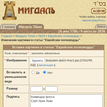
Чтобы войти, сначала
зарегистрируйтесь
.
26 ава 5786 / 9 августа 2026
Главная
>
Мигдаль Times
>
№29
>
Еврейские полководцы
>
Изменение картинки в статье "Еврейские полководцы"
Вставка картинки в статью "Еврейские полководцы"
*
Поля, отмеченные
, заполнять обязательно
Изображение
*
Загружен файл levy1.jpg (216x249,
KiB)
(
маленькая
)
Вставлять в
Да
Нет
уменьшенном
виде
Размер
x
Подпись