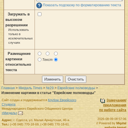
Показать подсказку по форматированию текста
Загружать в
высоком
разрешении
Использовать
только в
исключительных
случаях
Размещение
картинки
Текст
относительно
текста
Главная
>
Мигдаль Times
>
№29
>
Еврейские полководцы
>
Изменение картинки в статье "Еврейские полководцы"
Сайт создан и поддерживается
Клубом Еврейского
Замечания/
Студента
предложения
Международного Еврейского Общинного Центра
по работе сайта
«Мигдаль»
.
2026-08-09 08:57:06
Адрес:
г.
Одесса
,
ул. Малая Арнаутская, 46-а.
// Powered by
Migdal
Тел.:
(+38 048) 770-18-69
,
(+38 048) 770-18-61
.
website kernel