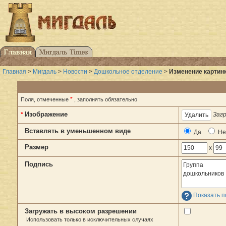
Главная
>
Мигдаль
>
Новости
>
Дошкольное отделение
>
Изменение картинк
*
Поля, отмеченные
, заполнять обязательно
Изображение
*
Загр
Вставлять в уменьшенном виде
Да
Не
Размер
x
Подпись
Показать п
Загружать в высоком разрешении
Использовать только в исключительных случаях