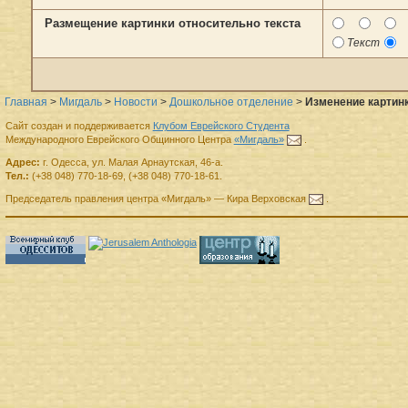
Размещение картинки относительно текста
Текст
Главная
>
Мигдаль
>
Новости
>
Дошкольное отделение
>
Изменение картинк
Сайт создан и поддерживается
Клубом Еврейского Студента
Международного Еврейского Общинного Центра
«Мигдаль»
.
Адрес:
г.
Одесса
,
ул. Малая Арнаутская, 46-а.
Тел.:
(+38 048) 770-18-69
,
(+38 048) 770-18-61
.
Председатель правления
центра
«Мигдаль»
—
Кира Верховская
.