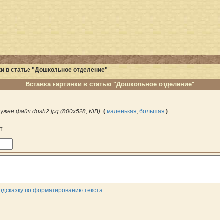
и в статье "Дошкольное отделение"
Вставка картинки в статью "Дошкольное отделение"
ужен файл dosh2.jpg (800x528, KiB)
(
маленькая
,
большая
)
т
одсказку по форматированию текста