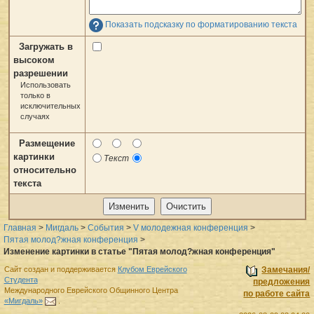
Показать подсказку по форматированию текста
Загружать в
высоком
разрешении
Использовать
только в
исключительных
случаях
Размещение
картинки
Текст
относительно
текста
Главная
>
Мигдаль
>
События
>
V молодежная конференция
>
Пятая молод?жная конференция
>
Изменение картинки в статье "Пятая молод?жная конференция"
Сайт создан и поддерживается
Клубом Еврейского
Замечания/
Студента
предложения
Международного Еврейского Общинного Центра
по работе сайта
«Мигдаль»
.