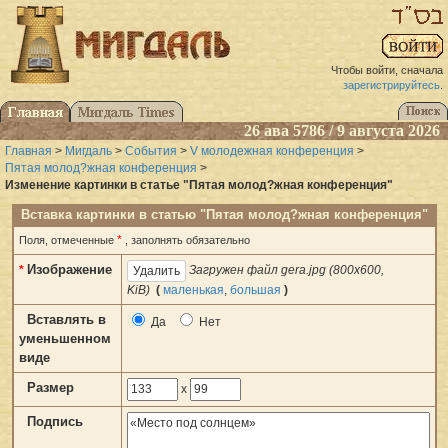
Чтобы войти, сначала
зарегистрируйтесь
.
26 ава 5786 / 9 августа 2026
Главная
>
Мигдаль
>
События
>
V молодежная конференция
>
Пятая молод?жная конференция
>
Изменение картинки в статье "Пятая молод?жная конференция"
Вставка картинки в статью "Пятая молод?жная конференция"
*
Поля, отмеченные
, заполнять обязательно
Изображение
*
Загружен файл gera.jpg (800x600,
KiB)
(
маленькая
,
большая
)
Вставлять в
Да
Нет
уменьшенном
виде
Размер
x
Подпись