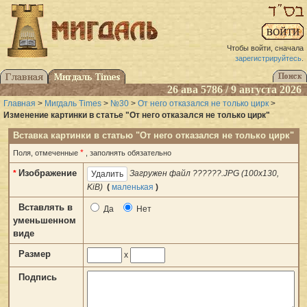
Чтобы войти, сначала
зарегистрируйтесь
.
26 ава 5786 / 9 августа 2026
Главная
>
Мигдаль Times
>
№30
>
От него отказался не только цирк
>
Изменение картинки в статье "От него отказался не только цирк"
Вставка картинки в статью "От него отказался не только цирк"
*
Поля, отмеченные
, заполнять обязательно
Изображение
*
Загружен файл ??????.JPG (100x130,
KiB)
(
маленькая
)
Вставлять в
Да
Нет
уменьшенном
виде
Размер
x
Подпись