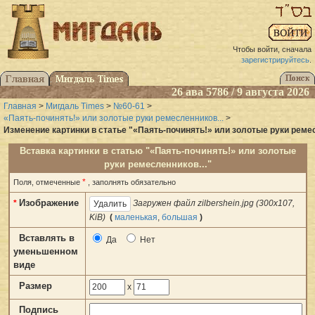
Чтобы войти, сначала
зарегистрируйтесь
.
26 ава 5786 / 9 августа 2026
Главная
>
Мигдаль Times
>
№60-61
>
«Паять-починять!» или золотые руки ремесленников...
>
Изменение картинки в статье "«Паять-починять!» или золотые руки ремес
Вставка картинки в статью "«Паять-починять!» или золотые
руки ремесленников..."
*
Поля, отмеченные
, заполнять обязательно
Изображение
*
Загружен файл zilbershein.jpg (300x107,
KiB)
(
маленькая
,
большая
)
Вставлять в
Да
Нет
уменьшенном
виде
Размер
x
Подпись