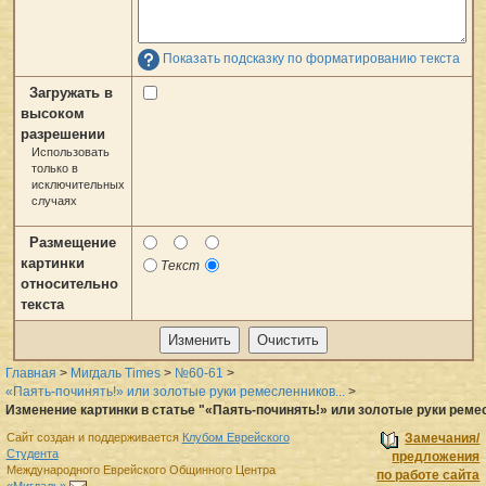
Показать подсказку по форматированию текста
Загружать в
высоком
разрешении
Использовать
только в
исключительных
случаях
Размещение
картинки
Текст
относительно
текста
Главная
>
Мигдаль Times
>
№60-61
>
«Паять-починять!» или золотые руки ремесленников...
>
Изменение картинки в статье "«Паять-починять!» или золотые руки ремес
Сайт создан и поддерживается
Клубом Еврейского
Замечания/
Студента
предложения
Международного Еврейского Общинного Центра
по работе сайта