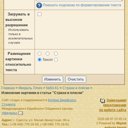
Показать подсказку по форматированию текста
Загружать в
высоком
разрешении
Использовать
только в
исключительных
случаях
Размещение
картинки
Текст
относительно
текста
Главная
>
Мигдаль Times
>
№60-61
>
Страхи и пляски
>
Изменение картинки в статье "Страхи и пляски"
Сайт создан и поддерживается
Клубом Еврейского
Замечания/
Студента
предложения
Международного Еврейского Общинного Центра
по работе сайта
«Мигдаль»
.
2026-08-07 03:45:14
Адрес:
г.
Одесса
,
ул. Малая Арнаутская, 46-а.
// Powered by
Migdal
Тел.:
(+38 048) 770-18-69
,
(+38 048) 770-18-61
.
website kernel