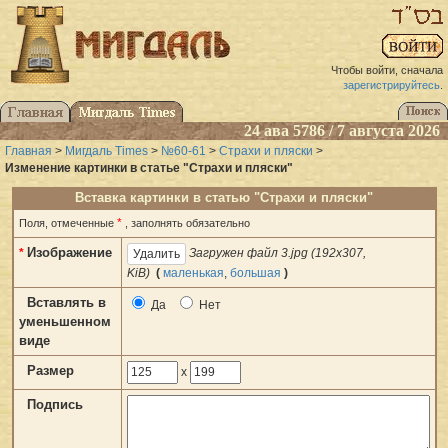
Чтобы войти, сначала
зарегистрируйтесь
.
24 ава 5786 / 7 августа 2026
Главная
>
Мигдаль Times
>
№60-61
>
Страхи и пляски
>
Изменение картинки в статье "Страхи и пляски"
Вставка картинки в статью "Страхи и пляски"
*
Поля, отмеченные
, заполнять обязательно
Изображение
*
Загружен файл 3.jpg (192x307,
KiB)
(
маленькая
,
большая
)
Вставлять в
Да
Нет
уменьшенном
виде
Размер
x
Подпись