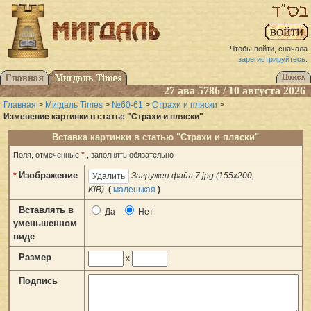
Чтобы войти, сначала
зарегистрируйтесь
.
27 ава 5786 / 10 августа 2026
Главная
>
Мигдаль Times
>
№60-61
>
Страхи и пляски
>
Изменение картинки в статье "Страхи и пляски"
Вставка картинки в статью "Страхи и пляски"
*
Поля, отмеченные
, заполнять обязательно
Изображение
*
Загружен файл 7.jpg (155x200,
KiB)
(
маленькая
)
Вставлять в
Да
Нет
уменьшенном
виде
Размер
x
Подпись