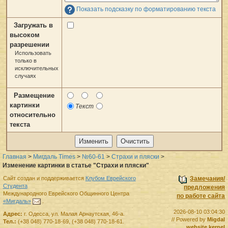
Показать подсказку по форматированию текста
Загружать в
высоком
разрешении
Использовать
только в
исключительных
случаях
Размещение
картинки
Текст
относительно
текста
Главная
>
Мигдаль Times
>
№60-61
>
Страхи и пляски
>
Изменение картинки в статье "Страхи и пляски"
Сайт создан и поддерживается
Клубом Еврейского
Замечания/
Студента
предложения
Международного Еврейского Общинного Центра
по работе сайта
«Мигдаль»
.
2026-08-10 03:04:30
Адрес:
г.
Одесса
,
ул. Малая Арнаутская, 46-а.
// Powered by
Migdal
Тел.:
(+38 048) 770-18-69
,
(+38 048) 770-18-61
.
website kernel