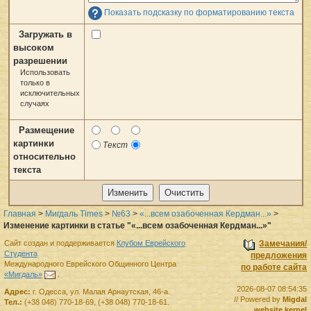
Показать подсказку по форматированию текста
Загружать в
высоком
разрешении
Использовать
только в
исключительных
случаях
Размещение
картинки
Текст
относительно
текста
Главная
>
Мигдаль Times
>
№63
>
«...всем озабоченная Кердман...»
>
Изменение картинки в статье "«...всем озабоченная Кердман...»"
Сайт создан и поддерживается
Клубом Еврейского
Замечания/
Студента
предложения
Международного Еврейского Общинного Центра
по работе сайта
«Мигдаль»
.
2026-08-07 08:54:35
Адрес:
г.
Одесса
,
ул. Малая Арнаутская, 46-а.
// Powered by
Migdal
Тел.:
(+38 048) 770-18-69
,
(+38 048) 770-18-61
.
website kernel