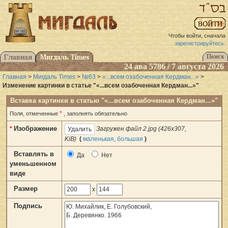
Чтобы войти, сначала
зарегистрируйтесь
.
24 ава 5786 / 7 августа 2026
Главная
>
Мигдаль Times
>
№63
>
«...всем озабоченная Кердман...»
>
Изменение картинки в статье "«...всем озабоченная Кердман...»"
Вставка картинки в статью "«...всем озабоченная Кердман...»"
*
Поля, отмеченные
, заполнять обязательно
Изображение
*
Загружен файл 2.jpg (426x307,
KiB)
(
маленькая
,
большая
)
Вставлять в
Да
Нет
уменьшенном
виде
Размер
x
Подпись