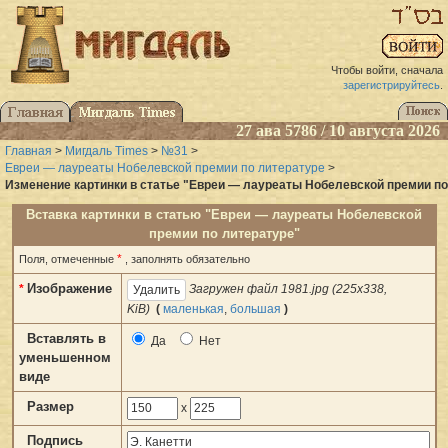
Чтобы войти, сначала
зарегистрируйтесь
.
27 ава 5786 / 10 августа 2026
Главная
>
Мигдаль Times
>
№31
>
Евреи — лауреаты Нобелевской премии по литературе
>
Изменение картинки в статье "Евреи — лауреаты Нобелевской премии по
Вставка картинки в статью "Евреи — лауреаты Нобелевской
премии по литературе"
*
Поля, отмеченные
, заполнять обязательно
Изображение
*
Загружен файл 1981.jpg (225x338,
KiB)
(
маленькая
,
большая
)
Вставлять в
Да
Нет
уменьшенном
виде
Размер
x
Подпись