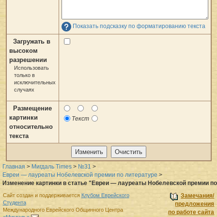
Показать подсказку по форматированию текста
Загружать в
высоком
разрешении
Использовать
только в
исключительных
случаях
Размещение
картинки
Текст
относительно
текста
Главная
>
Мигдаль Times
>
№31
>
Евреи — лауреаты Нобелевской премии по литературе
>
Изменение картинки в статье "Евреи — лауреаты Нобелевской премии по
Сайт создан и поддерживается
Клубом Еврейского
Замечания/
Студента
предложения
Международного Еврейского Общинного Центра
по работе сайта