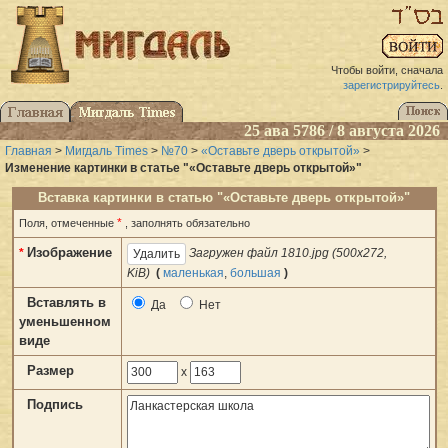
Чтобы войти, сначала
зарегистрируйтесь
.
25 ава 5786 / 8 августа 2026
Главная
>
Мигдаль Times
>
№70
>
«Оставьте дверь открытой»
>
Изменение картинки в статье "«Оставьте дверь открытой»"
Вставка картинки в статью "«Оставьте дверь открытой»"
*
Поля, отмеченные
, заполнять обязательно
Изображение
*
Загружен файл 1810.jpg (500x272,
KiB)
(
маленькая
,
большая
)
Вставлять в
Да
Нет
уменьшенном
виде
Размер
x
Подпись