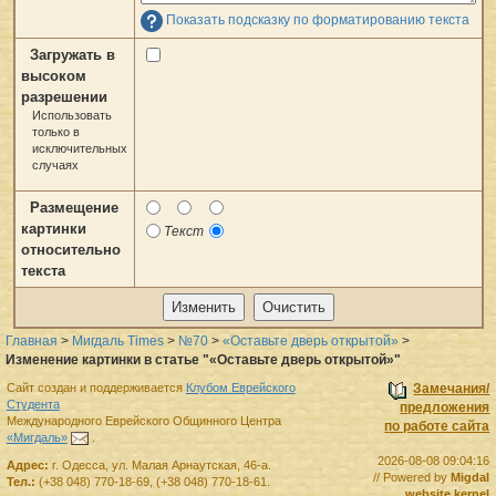
Показать подсказку по форматированию текста
Загружать в
высоком
разрешении
Использовать
только в
исключительных
случаях
Размещение
картинки
Текст
относительно
текста
Главная
>
Мигдаль Times
>
№70
>
«Оставьте дверь открытой»
>
Изменение картинки в статье "«Оставьте дверь открытой»"
Сайт создан и поддерживается
Клубом Еврейского
Замечания/
Студента
предложения
Международного Еврейского Общинного Центра
по работе сайта
«Мигдаль»
.
2026-08-08 09:04:16
Адрес:
г.
Одесса
,
ул. Малая Арнаутская, 46-а.
// Powered by
Migdal
Тел.:
(+38 048) 770-18-69
,
(+38 048) 770-18-61
.
website kernel