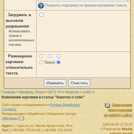
Показать подсказку по форматированию текста
Загружать в
высоком
разрешении
Использовать
только в
исключительных
случаях
Размещение
картинки
Текст
относительно
текста
Главная
>
Мигдаль Times
>
№73-74
>
Коротко о себе
>
Изменение картинки в статье "Коротко о себе"
Сайт создан и поддерживается
Клубом Еврейского
Замечания/
Студента
предложения
Международного Еврейского Общинного Центра
по работе сайта
«Мигдаль»
.
2026-08-09 11:57:37
Адрес:
г.
Одесса
,
ул. Малая Арнаутская, 46-а.
// Powered by
Migdal
Тел.:
(+38 048) 770-18-69
,
(+38 048) 770-18-61
.
website kernel