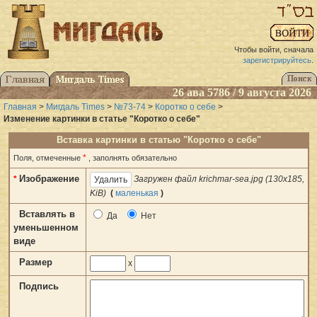
Чтобы войти, сначала
зарегистрируйтесь
.
26 ава 5786 / 9 августа 2026
Главная
>
Мигдаль Times
>
№73-74
>
Коротко о себе
>
Изменение картинки в статье "Коротко о себе"
Вставка картинки в статью "Коротко о себе"
*
Поля, отмеченные
, заполнять обязательно
Изображение
*
Загружен файл krichmar-sea.jpg (130x185,
KiB)
(
маленькая
)
Вставлять в
Да
Нет
уменьшенном
виде
Размер
x
Подпись