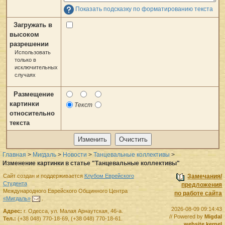
Показать подсказку по форматированию текста
Загружать в
высоком
разрешении
Использовать
только в
исключительных
случаях
Размещение
картинки
Текст
относительно
текста
Главная
>
Мигдаль
>
Новости
>
Танцевальные коллективы
>
Изменение картинки в статье "Танцевальные коллективы"
Сайт создан и поддерживается
Клубом Еврейского
Замечания/
Студента
предложения
Международного Еврейского Общинного Центра
по работе сайта
«Мигдаль»
.
2026-08-09 09:14:43
Адрес:
г.
Одесса
,
ул. Малая Арнаутская, 46-а.
// Powered by
Migdal
Тел.:
(+38 048) 770-18-69
,
(+38 048) 770-18-61
.
website kernel