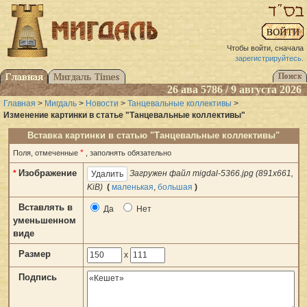
Чтобы войти, сначала
зарегистрируйтесь
.
26 ава 5786 / 9 августа 2026
Главная
>
Мигдаль
>
Новости
>
Танцевальные коллективы
>
Изменение картинки в статье "Танцевальные коллективы"
Вставка картинки в статью "Танцевальные коллективы"
*
Поля, отмеченные
, заполнять обязательно
Изображение
*
Загружен файл migdal-5366.jpg (891x661,
KiB)
(
маленькая
,
большая
)
Вставлять в
Да
Нет
уменьшенном
виде
Размер
x
Подпись