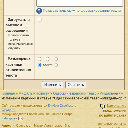
Показать подсказку по форматированию текста
Загружать в
высоком
разрешении
Использовать
только в
исключительных
случаях
Размещение
картинки
Текст
относительно
текста
Главная
>
Мигдаль
>
Новости
>
Одесский еврейский театр «Мигдаль-ор»
>
Изменение картинки в статье "Одесский еврейский театр «Мигдаль-ор»"
Сайт создан и поддерживается
Клубом Еврейского
Замечания/
Студента
предложения
Международного Еврейского Общинного Центра
по работе сайта
«Мигдаль»
.
2026-08-06 04:54:57
Адрес:
г.
Одесса
,
ул. Малая Арнаутская, 46-а.