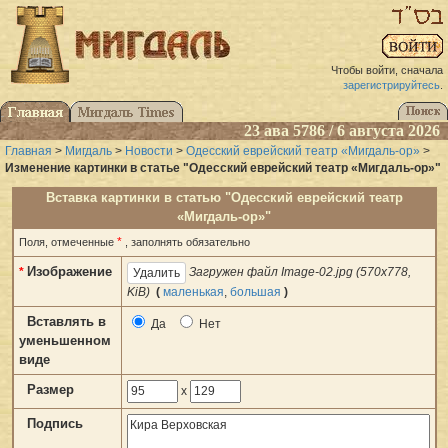
Чтобы войти, сначала
зарегистрируйтесь
.
23 ава 5786 / 6 августа 2026
Главная
>
Мигдаль
>
Новости
>
Одесский еврейский театр «Мигдаль-ор»
>
Изменение картинки в статье "Одесский еврейский театр «Мигдаль-ор»"
Вставка картинки в статью "Одесский еврейский театр
«Мигдаль-ор»"
*
Поля, отмеченные
, заполнять обязательно
Изображение
*
Загружен файл Image-02.jpg (570x778,
KiB)
(
маленькая
,
большая
)
Вставлять в
Да
Нет
уменьшенном
виде
Размер
x
Подпись